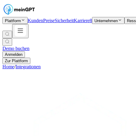
Kunden
Preise
Sicherheit
Karriere
8
Plattform
Unternehmen
Ress
Demo buchen
Anmelden
Zur Plattform
Home
/
Integrationen