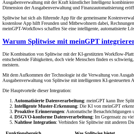
Ausgabenverwaltung mit der Kraft künstlicher Intelligenz kombiniere
Dimension der Ausgabenverwaltung und Finanzautomatisierung eröff
Splitwise hat sich als führende App für die gemeinsame Kostenverwal
kostenlose App hilft Freunden und Mitbewohnern dabei, Rechnungen
meinGPT-Workflows schaffen Sie eine intelligente, automatisierte Lösu
Warum Splitwise mit meinGPT integriere
Die Kombination von Splitwise mit der KI-gestützten Workflow-Plat
entscheidende Fähigkeiten, doch viele Menschen finden es schwieri
meistern.
Mit dem Aufkommen der Technologie ist die Verwaltung von Ausgaben 
Ausgabenverwaltung von Splitwise mit intelligenten KI-gesteuerten A
Die Hauptvorteile dieser Integration:
Automatisierte Datenverarbeitung
: meinGPT kann Ihre Split
Intelligente Muster-Erkennung
: Die KI von meinGPT erkennt
Proaktive Erinnerungen
: Automatische Benachrichtigungen un
DSGVO-konforme Datenverarbeitung
: Im Gegensatz zu vi
Nahtlose Integration
: Verbinden Sie Splitwise mit anderen D
Funktionsbereich
Was Splitwise bietet