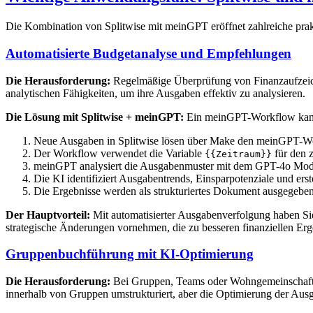
Die Kombination von Splitwise mit meinGPT eröffnet zahlreiche prakt
Automatisierte Budgetanalyse und Empfehlungen
Die Herausforderung:
Regelmäßige Überprüfung von Finanzaufzeich
analytischen Fähigkeiten, um ihre Ausgaben effektiv zu analysieren.
Die Lösung mit Splitwise + meinGPT:
Ein meinGPT-Workflow kann I
Neue Ausgaben in Splitwise lösen über Make den meinGPT-W
Der Workflow verwendet die Variable
für den 
{{Zeitraum}}
meinGPT analysiert die Ausgabenmuster mit dem GPT-4o Model
Die KI identifiziert Ausgabentrends, Einsparpotenziale und ers
Die Ergebnisse werden als strukturiertes Dokument ausgegeben
Der Hauptvorteil:
Mit automatisierter Ausgabenverfolgung haben Sie
strategische Änderungen vornehmen, die zu besseren finanziellen Erg
Gruppenbuchführung mit KI-Optimierung
Die Herausforderung:
Bei Gruppen, Teams oder Wohngemeinschaften
innerhalb von Gruppen umstrukturiert, aber die Optimierung der Ausg