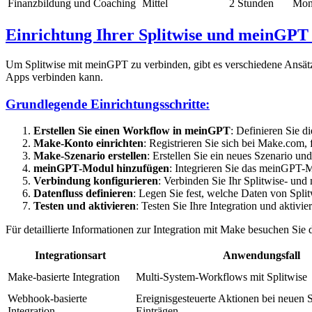
Finanzbildung und Coaching
Mittel
2 Stunden
Mon
Einrichtung Ihrer Splitwise und meinGPT 
Um Splitwise mit meinGPT zu verbinden, gibt es verschiedene Ansätz
Apps verbinden kann.
Grundlegende Einrichtungsschritte:
Erstellen Sie einen Workflow in meinGPT
: Definieren Sie d
Make-Konto einrichten
: Registrieren Sie sich bei Make.com,
Make-Szenario erstellen
: Erstellen Sie ein neues Szenario un
meinGPT-Modul hinzufügen
: Integrieren Sie das meinGPT-
Verbindung konfigurieren
: Verbinden Sie Ihr Splitwise- u
Datenfluss definieren
: Legen Sie fest, welche Daten von Spl
Testen und aktivieren
: Testen Sie Ihre Integration und aktivie
Für detaillierte Informationen zur Integration mit Make besuchen Sie 
Integrationsart
Anwendungsfall
Make-basierte Integration
Multi-System-Workflows mit Splitwise
Webhook-basierte
Ereignisgesteuerte Aktionen bei neuen S
Integration
Einträgen