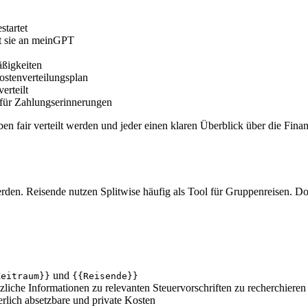
startet
t sie an meinGPT
äßigkeiten
Kostenverteilungsplan
erteilt
 für Zahlungserinnerungen
ben fair verteilt werden und jeder einen klaren Überblick über die Fin
rden. Reisende nutzen Splitwise häufig als Tool für Gruppenreisen.
und
Zeitraum}}
{{Reisende}}
liche Informationen zu relevanten Steuervorschriften zu recherchieren
erlich absetzbare und private Kosten