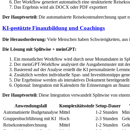
Der Workflow generiert automatisch eine strukturierte Reiseko
Das Ergebnis wird als DOCX oder PDF exportiert
Der Hauptvorteil:
Die automatisierte Reisekostenabrechnung spart ni
KI-gestützte Finanzbildung und Coachings
Die Herausforderung:
Viele Menschen haben Schwierigkeiten, aus i
Die Lösung mit Splitwise + meinGPT:
Ein monatlicher Workflow wird durch neue Monatsdaten in Spli
Der meinGPT-Workflow analysiert die Ausgabenmuster mit d
Basierend auf der Analyse erstellt die KI personalisierte Lern
Zusätzlich werden individuelle Spar- und Investitionstipps gener
Die Ergebnisse werden als interaktives Dokument bereitgestellt
Optional: Integration mit Kalendern für Erinnerungen an finanzi
Der Hauptvorteil:
Diese Integration verwandelt Splitwise von einem 
Anwendungsfall
Komplexitätsstufe
Setup-Dauer
Automatisierte Budgetanalyse
Mittel
1-2 Stunden
Min
Gruppenbuchführung mit KI
Hoch
2-3 Stunden
Gel
Reisekostenabrechnung
Mittel
1-2 Stunden
Gele