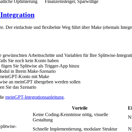
atliche Optimierung
Finanzeinsteiger, Sparwillige
Integration
e. Der einfachste und flexibelste Weg führt über Make (ehemals Integ
ie gewünschten Arbeitsschritte und Variablen für Ihre Splitwise-Integrat
 falls Sie noch kein Konto haben
d fügen Sie Splitwise als Trigger-App hinzu
Modul in Ihrem Make-Szenario
nd meinGPT-Konto mit Make
itwise an meinGPT übergeben werden sollen
ren Sie das Szenario
die
meinGPT-Integrationsanleitung
.
Vorteile
E
Keine Coding-Kenntnisse nötig, visuelle
Ni
Gestaltung
plitwise-
Schnelle Implementierung, modulare Struktur
Ni