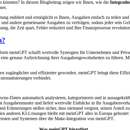
n könnten? In diesem Blogbeitrag zeigen wir Ihnen, wie die
Integrati
net.
tung etabliert und ermöglicht es Ihnen, Ausgaben einfach zu teilen und
 und andere gemeinsame Ausgaben zu verfolgen, sodass jeder sein Ge
ng, die Zeit spart, Fehler reduziert und Ihre Finanzprozesse revolution
n?
tform meinGPT schafft wertvolle Synergien für Unternehmen und Priva
g, eine genaue Aufzeichnung ihrer Ausgabengewohnheiten zu führen. 
zugänglicher und effizienter geworden. meinGPT bringt diese Effizienz
utomatisierungen verbindet.
wise-Daten automatisch analysieren, kategorisieren und in aussagekrä
 Ausgabenmuster und liefert wertvolle Einblicke in Ihr Ausgabenverha
d Erinnerungen stellen sicher, dass niemand vergisst, seinen Anteil zu
elen anderen KI-Lösungen bleibt mit meinGPT alles in Europa gehostet
iensten und Systemen über die Make-Integration von meinGPT.
Was meinGPT hinzufügt