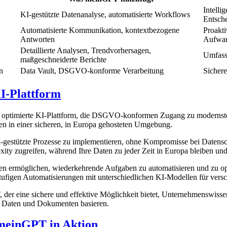
Intelli
KI-gestützte Datenanalyse, automatisierte Workflows
Entsch
Automatisierte Kommunikation, kontextbezogene
Proakti
Antworten
Aufwa
Detaillierte Analysen, Trendvorhersagen,
Umfass
maßgeschneiderte Berichte
n
Data Vault, DSGVO-konforme Verarbeitung
Sichere
-Plattform
 optimierte KI-Plattform, die DSGVO-konformen Zugang zu modernsten K
 in einer sicheren, in Europa gehosteten Umgebung.
I-gestützte Prozesse zu implementieren, ohne Kompromisse bei Daten
ty zugreifen, während Ihre Daten zu jeder Zeit in Europa bleiben und 
nen ermöglichen, wiederkehrende Aufgaben zu automatisieren und zu o
tufigen Automatisierungen mit unterschiedlichen KI-Modellen für vers
der eine sichere und effektive Möglichkeit bietet, Unternehmenswisse
en Daten und Dokumenten basieren.
 meinGPT in Aktion