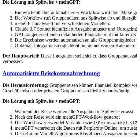
Die Lösung mit Splitwise + meinGPT:
Ein wöchentlicher automatisierter Workflow wird über Make ge
Der Workflow ruft Gruppendaten aus Splitwise ab und übergib
meinGPT analysiert mit verschiedenen Modellen:
Claude 3.7 Sonnet identifiziert Ausgabenmuster und Unregelm
GPT-4o generiert einen detaillierten Finanzbericht mit fairem 
Die Ergebnisse werden automatisch an alle Gruppenmitglieder v
Optional: Integrationsmöglichkeit mit gemeinsamen Kalendern
Der Hauptvorteil:
Diese Integration stellt sicher, dass Gruppenausga
verbessert.
Automatisierte Reisekostenabrechnung
Die Herausforderung:
Gruppenreisen können finanziell komplex we
Geschäftsreisen oder privaten Gruppenreisen bleibt zeitaufwändig.
Die Lösung mit Splitwise + meinGPT:
Während der Reise werden alle Ausgaben in Splitwise erfasst
Nach der Reise wird ein meinGPT-Workflow gestartet
Der Workflow verwendet Variablen wie
,
{{Reisezweck}}
{{
meinGPT verarbeitet die Daten mit Perplexity Online, um zusätz
Der o3-mini Modell-Algorithmus klassifiziert Ausgaben in steu