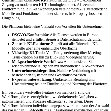
Unternehmen optimierte KI-Plattform, die DSGVO-konformen
Zugang zu modernsten KI-Technologien bietet. Als zentrale
Plattform für alle KI-Anwendungen vereint meinGPT verschiedene
Modelle und Funktionen in einer sicheren, in Europa gehosteten
Umgebung.
Die Plattform bietet eine Vielzahl von Vorteilen für Unternehmen:
DSGVO-Konformität
: Alle Dienste werden in Europa
gehostet und erfüllen strengste Datenschutzanforderungen
Zentrale KI-Plattform
: Zugriff auf alle führenden KI-
Modelle über eine einheitliche Oberfläche
Vielseitige KI-Tools
: Von Textgenerierung über Meeting-
Transkription bis hin zu Bild- und Videogenerierung
Maßgeschneiderte Workflows
: Automatisieren Sie
wiederkehrende Aufgaben mit individuellen KI-Workflows
Unternehmensintegration
: Nahtlose Verbindung mit
bestehenden Systemen und Geschäftsprozessen
Expertenunterstützung
: Umfassende Beratung und
Unterstützung bei der Einführung und Nutzung der Plattform
Ein besonders wertvolles Feature von meinGPT sind die
Workflows, die es ermöglichen, wiederkehrende Aufgaben zu
automatisieren und Prozesse effizienter zu gestalten. Diese
Workflows können individuell angepasst werden – von der Auswahl
des passenden KI-Modells bis zur Festlegung spezifischer Variablen