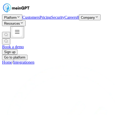
Customers
Pricing
Security
Careers
8
Platform
Company
Resources
Book a demo
Sign up
Go to platform
Home
/
Integrationen