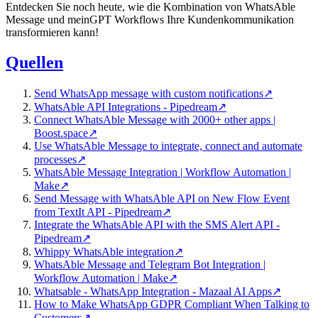
Entdecken Sie noch heute, wie die Kombination von WhatsAble
Message und meinGPT Workflows Ihre Kundenkommunikation
transformieren kann!
Quellen
Send WhatsApp message with custom notifications
↗
WhatsAble API Integrations - Pipedream
↗
Connect WhatsAble Message with 2000+ other apps |
Boost.space
↗
Use WhatsAble Message to integrate, connect and automate
processes
↗
WhatsAble Message Integration | Workflow Automation |
Make
↗
Send Message with WhatsAble API on New Flow Event
from TextIt API - Pipedream
↗
Integrate the WhatsAble API with the SMS Alert API -
Pipedream
↗
Whippy WhatsAble integration
↗
WhatsAble Message and Telegram Bot Integration |
Workflow Automation | Make
↗
Whatsable - WhatsApp Integration - Mazaal AI Apps
↗
How to Make WhatsApp GDPR Compliant When Talking to
Customers
↗