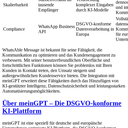
dennoc
Skalierbarkeit
tausende
komplexer Eingaben
und int
Empfänger
durch KI-Modelle
Kommu
Vollst
DSGVO-konforme
datens
WhatsApp Business
Compliance
Datenverarbeitung in
Kommu
API
Europa
für eu
Unter
WhatsAble Message ist bekannt für seine Fähigkeit, die
Kommunikation zu optimieren und das Kundenengagement zu
verbessern. Mit seiner benutzerfreundlichen Oberfläche und
fortschrittlichen Funktionen können Sie problemlos mit Ihren
Kunden in Kontakt treten, den Umsatz steigern und
außergewöhnlichen Kundenservice bieten. Die Integration mit
meinGPT erweitert diese Fähigkeiten durch das Hinzufügen von
KI-gestützter Intelligenz, Datenschutzsicherheit und leistungsstarken
Automatisierungsmöglichkeiten.
Über meinGPT – Die DSGVO-konforme
KI-Plattform
meinGPT ist eine speziell für deutsche und europäische