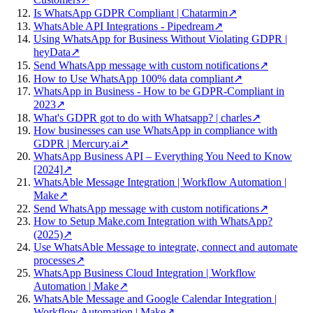
Is WhatsApp GDPR Compliant | Chatarmin
↗
WhatsAble API Integrations - Pipedream
↗
Using WhatsApp for Business Without Violating GDPR |
heyData
↗
Send WhatsApp message with custom notifications
↗
How to Use WhatsApp 100% data compliant
↗
WhatsApp in Business - How to be GDPR-Compliant in
2023
↗
What's GDPR got to do with Whatsapp? | charles
↗
How businesses can use WhatsApp in compliance with
GDPR | Mercury.ai
↗
WhatsApp Business API – Everything You Need to Know
[2024]
↗
WhatsAble Message Integration | Workflow Automation |
Make
↗
Send WhatsApp message with custom notifications
↗
How to Setup Make.com Integration with WhatsApp?
(2025)
↗
Use WhatsAble Message to integrate, connect and automate
processes
↗
WhatsApp Business Cloud Integration | Workflow
Automation | Make
↗
WhatsAble Message and Google Calendar Integration |
Workflow Automation | Make
↗