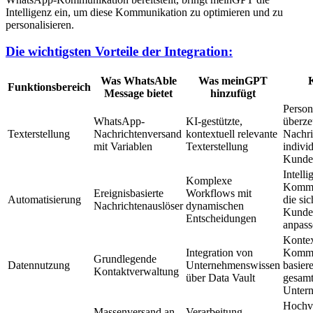
Intelligenz ein, um diese Kommunikation zu optimieren und zu
personalisieren.
Die wichtigsten Vorteile der Integration:
Was WhatsAble
Was meinGPT
Funktionsbereich
Message bietet
hinzufügt
Persona
WhatsApp-
KI-gestützte,
überz
Texterstellung
Nachrichtenversand
kontextuell relevante
Nachri
mit Variablen
Texterstellung
indivi
Kunden
Intelli
Komplexe
Kommu
Ereignisbasierte
Workflows mit
Automatisierung
die sic
Nachrichtenauslöser
dynamischen
Kunden
Entscheidungen
anpass
Kontex
Integration von
Kommu
Grundlegende
Datennutzung
Unternehmenswissen
basier
Kontaktverwaltung
über Data Vault
gesam
Unter
Hochvo
Massenversand an
Verarbeitung