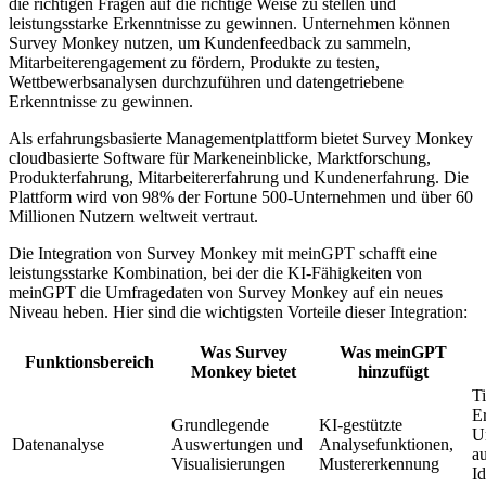
die richtigen Fragen auf die richtige Weise zu stellen und
leistungsstarke Erkenntnisse zu gewinnen. Unternehmen können
Survey Monkey nutzen, um Kundenfeedback zu sammeln,
Mitarbeiterengagement zu fördern, Produkte zu testen,
Wettbewerbsanalysen durchzuführen und datengetriebene
Erkenntnisse zu gewinnen.
Als erfahrungsbasierte Managementplattform bietet Survey Monkey
cloudbasierte Software für Markeneinblicke, Marktforschung,
Produkterfahrung, Mitarbeitererfahrung und Kundenerfahrung. Die
Plattform wird von 98% der Fortune 500-Unternehmen und über 60
Millionen Nutzern weltweit vertraut.
Die Integration von Survey Monkey mit meinGPT schafft eine
leistungsstarke Kombination, bei der die KI-Fähigkeiten von
meinGPT die Umfragedaten von Survey Monkey auf ein neues
Niveau heben. Hier sind die wichtigsten Vorteile dieser Integration:
Was Survey
Was meinGPT
Funktionsbereich
Monkey bietet
hinzufügt
T
E
Grundlegende
KI-gestützte
U
Datenanalyse
Auswertungen und
Analysefunktionen,
a
Visualisierungen
Mustererkennung
Id