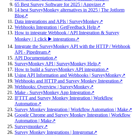
65 Best Survey Software for 2025 | Appvizer
↗
14 best SurveyMonkey alternatives in 2025 | The Jotform
Blog
↗
Data integrations and APIs | SurveyMonkey
↗
Webhooks Integration | GetFeedback Help
↗
How to integrate Webhook / API Integration & Survey
Monkey | 1 click ▶️ integrations
↗
Integrate the SurveyMonkey API with the HTTP / Webhook
API - Pipedream
↗
API Documentation
↗
SurveyMonkey API | SurveyMonkey Help
↗
How to build a SurveyMonkey API integration
↗
Using API Information and Webhooks | SurveyMonkey
↗
Webhooks and HTTP and Survey Monkey Integration
↗
Webhooks: Overview | SurveyMonkey
↗
Make - SurveyMonkey App Integration
↗
IFTTT and Survey Monkey Integration | Workflow
Automation
↗
Survey Monkey Integration | Workflow Automation | Make
↗
Google Chrome and Survey Monkey Integration | Workflow
Automation | Make
↗
Surveymonkey
↗
Survey Monkey Integrations | Integromat
↗