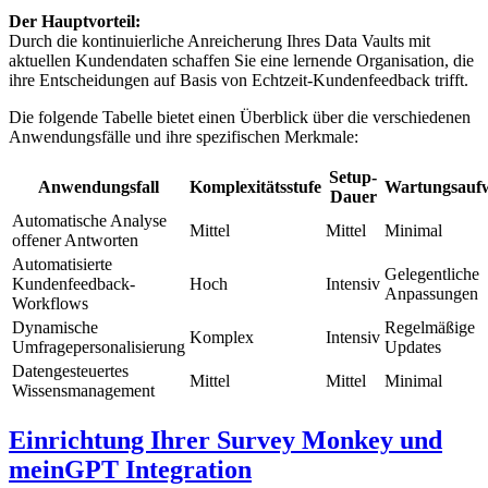
Der Hauptvorteil:
Durch die kontinuierliche Anreicherung Ihres Data Vaults mit
aktuellen Kundendaten schaffen Sie eine lernende Organisation, die
ihre Entscheidungen auf Basis von Echtzeit-Kundenfeedback trifft.
Die folgende Tabelle bietet einen Überblick über die verschiedenen
Anwendungsfälle und ihre spezifischen Merkmale:
Setup-
Anwendungsfall
Komplexitätsstufe
Wartungsauf
Dauer
Automatische Analyse
Mittel
Mittel
Minimal
offener Antworten
Automatisierte
Gelegentliche
Kundenfeedback-
Hoch
Intensiv
Anpassungen
Workflows
Dynamische
Regelmäßige
Komplex
Intensiv
Umfragepersonalisierung
Updates
Datengesteuertes
Mittel
Mittel
Minimal
Wissensmanagement
Einrichtung Ihrer Survey Monkey und
meinGPT Integration