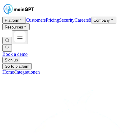
Customers
Pricing
Security
Careers
8
Platform
Company
Resources
Book a demo
Sign up
Go to platform
Home
/
Integrationen