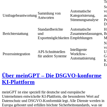
T
S
Automatische
v
Sammlung von
Umfragebeantwortung
Kategorisierung,
a
Antworten
Stimmungsanalyse
Pr
Dr
Standardberichte
Automatische
H
Berichterstattung
und
Zusammenfassungen,
B
Exportmöglichkeiten
Empfehlungen
M
N
v
Intelligente
API-Schnittstellen
U
Prozessintegration
Workflow-
für andere Systeme
G
Automatisierung
KI
E
Über meinGPT – Die DSGVO-konforme
KI-Plattform
meinGPT ist eine speziell für deutsche und europäische
Unternehmen entwickelte KI-Plattform, die besonderen Wert auf
Datenschutz und DSGVO-Konformität legt. Alle Dienste werden in
Europa gehostet und erfüllen höchste Sicherheitsstandards, was sie