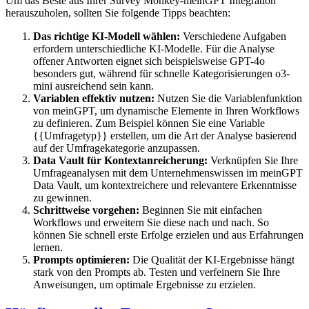
Um das Beste aus Ihrer Survey Monkey-meinGPT Integration
herauszuholen, sollten Sie folgende Tipps beachten:
Das richtige KI-Modell wählen:
Verschiedene Aufgaben
erfordern unterschiedliche KI-Modelle. Für die Analyse
offener Antworten eignet sich beispielsweise GPT-4o
besonders gut, während für schnelle Kategorisierungen o3-
mini ausreichend sein kann.
Variablen effektiv nutzen:
Nutzen Sie die Variablenfunktion
von meinGPT, um dynamische Elemente in Ihren Workflows
zu definieren. Zum Beispiel können Sie eine Variable
{{Umfragetyp}} erstellen, um die Art der Analyse basierend
auf der Umfragekategorie anzupassen.
Data Vault für Kontextanreicherung:
Verknüpfen Sie Ihre
Umfrageanalysen mit dem Unternehmenswissen im meinGPT
Data Vault, um kontextreichere und relevantere Erkenntnisse
zu gewinnen.
Schrittweise vorgehen:
Beginnen Sie mit einfachen
Workflows und erweitern Sie diese nach und nach. So
können Sie schnell erste Erfolge erzielen und aus Erfahrungen
lernen.
Prompts optimieren:
Die Qualität der KI-Ergebnisse hängt
stark von den Prompts ab. Testen und verfeinern Sie Ihre
Anweisungen, um optimale Ergebnisse zu erzielen.