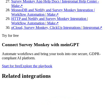
Survey Monkey App Help Docs | Integromat Help Center -
Make
↗
MongoDB and Netlify and Survey Monkey Integration |
Workflow Automation | Make
↗
HTTP and Netlify and Survey Monkey Integration |
Workflow Automation | Make
↗
pCloud, Survey Monkey, ClickUp Integrations | Integromat
↗
Try for free
Connect Survey Monkey with meinGPT
Automate workflows and bring your tools into one secure, GDPR-
compliant AI platform.
Start for free
Explore the playbook
Related integrations