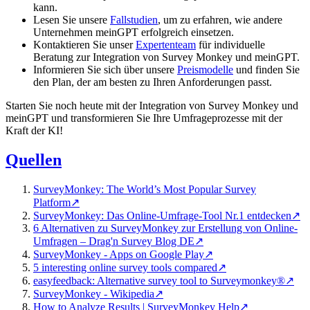
kann.
Lesen Sie unsere
Fallstudien
, um zu erfahren, wie andere
Unternehmen meinGPT erfolgreich einsetzen.
Kontaktieren Sie unser
Expertenteam
für individuelle
Beratung zur Integration von Survey Monkey und meinGPT.
Informieren Sie sich über unsere
Preismodelle
und finden Sie
den Plan, der am besten zu Ihren Anforderungen passt.
Starten Sie noch heute mit der Integration von Survey Monkey und
meinGPT und transformieren Sie Ihre Umfrageprozesse mit der
Kraft der KI!
Quellen
SurveyMonkey: The World’s Most Popular Survey
Platform
↗
SurveyMonkey: Das Online-Umfrage-Tool Nr.1 entdecken
↗
6 Alternativen zu SurveyMonkey zur Erstellung von Online-
Umfragen – Drag'n Survey Blog DE
↗
SurveyMonkey - Apps on Google Play
↗
5 interesting online survey tools compared
↗
easyfeedback: Alternative survey tool to Surveymonkey®
↗
SurveyMonkey - Wikipedia
↗
How to Analyze Results | SurveyMonkey Help
↗