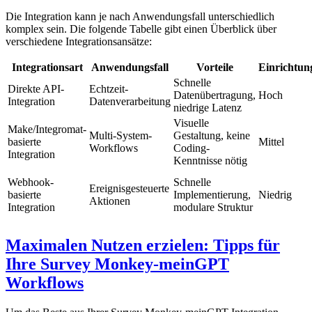
Die Integration kann je nach Anwendungsfall unterschiedlich
komplex sein. Die folgende Tabelle gibt einen Überblick über
verschiedene Integrationsansätze:
Integrationsart
Anwendungsfall
Vorteile
Einrichtu
Schnelle
Direkte API-
Echtzeit-
Datenübertragung,
Hoch
Integration
Datenverarbeitung
niedrige Latenz
Visuelle
Make/Integromat-
Multi-System-
Gestaltung, keine
basierte
Mittel
Workflows
Coding-
Integration
Kenntnisse nötig
Webhook-
Schnelle
Ereignisgesteuerte
basierte
Implementierung,
Niedrig
Aktionen
Integration
modulare Struktur
Maximalen Nutzen erzielen: Tipps für
Ihre Survey Monkey-meinGPT
Workflows