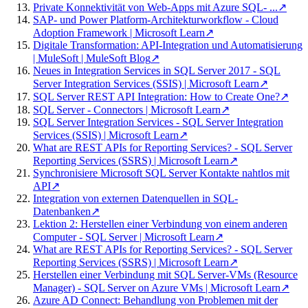
Private Konnektivität von Web-Apps mit Azure SQL- ...
↗
SAP- und Power Platform-Architekturworkflow - Cloud
Adoption Framework | Microsoft Learn
↗
Digitale Transformation: API-Integration und Automatisierung
| MuleSoft | MuleSoft Blog
↗
Neues in Integration Services in SQL Server 2017 - SQL
Server Integration Services (SSIS) | Microsoft Learn
↗
SQL Server REST API Integration: How to Create One?
↗
SQL Server - Connectors | Microsoft Learn
↗
SQL Server Integration Services - SQL Server Integration
Services (SSIS) | Microsoft Learn
↗
What are REST APIs for Reporting Services? - SQL Server
Reporting Services (SSRS) | Microsoft Learn
↗
Synchronisiere Microsoft SQL Server Kontakte nahtlos mit
API
↗
Integration von externen Datenquellen in SQL-
Datenbanken
↗
Lektion 2: Herstellen einer Verbindung von einem anderen
Computer - SQL Server | Microsoft Learn
↗
What are REST APIs for Reporting Services? - SQL Server
Reporting Services (SSRS) | Microsoft Learn
↗
Herstellen einer Verbindung mit SQL Server-VMs (Resource
Manager) - SQL Server on Azure VMs | Microsoft Learn
↗
Azure AD Connect: Behandlung von Problemen mit der