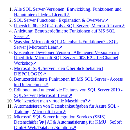
Alle SQL Server-Versionen: Entwicklung, Funktionen und
Hauptunterschiede - Licendi
↗
SQL Server Functions - Explanation & Overview
↗
Übersicht über SQL-Tools - SQL Server | Microsoft Learn
↗
Anleitung: Benutzerdefinierte Funktionen auf MS SQL
Server
↗
Was sind Microsoft SQL-Datenbank-Funktionen? - SQL
Server | Microsoft Learn
↗
Kostenlose Developer-Version - Alle neuen Versionen im
Überblick: Microsoft SQL Server 2008 R2 - TecChannel
Workshop
↗
Microsoft SQL Server - den Überblick behalten |
DISPOLOGIX
↗
Benutzerdefinierte Funktionen im MS SQL Server - Access
im Unternehmen
↗
Editionen und unterstützte Features von SQL Server 2019 -
SQL Server | Microsoft Learn
↗
Wie lizenziert man virtuelle Maschinen?
↗
Automatisieren von Datenbankaufgaben für Azure SQL -
Training | Microsoft Learn
↗
Microsoft SQL Server Integration Services (SSIS) |
Datenschäfer 🐑 | AI & Automatisierung für KMU | SeSoft
GmbH Web/Database/Solutions
↗