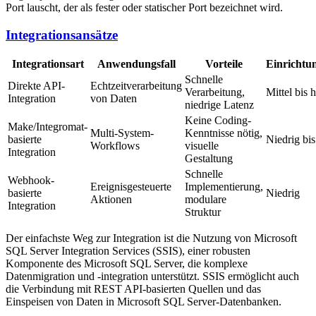
Port lauscht, der als fester oder statischer Port bezeichnet wird.
Integrationsansätze
Integrationsart
Anwendungsfall
Vorteile
Einrichtu
Schnelle
Direkte API-
Echtzeitverarbeitung
Verarbeitung,
Mittel bis 
Integration
von Daten
niedrige Latenz
Keine Coding-
Make/Integromat-
Multi-System-
Kenntnisse nötig,
basierte
Niedrig bis
Workflows
visuelle
Integration
Gestaltung
Schnelle
Webhook-
Ereignisgesteuerte
Implementierung,
basierte
Niedrig
Aktionen
modulare
Integration
Struktur
Der einfachste Weg zur Integration ist die Nutzung von Microsoft
SQL Server Integration Services (SSIS), einer robusten
Komponente des Microsoft SQL Server, die komplexe
Datenmigration und -integration unterstützt. SSIS ermöglicht auch
die Verbindung mit REST API-basierten Quellen und das
Einspeisen von Daten in Microsoft SQL Server-Datenbanken.