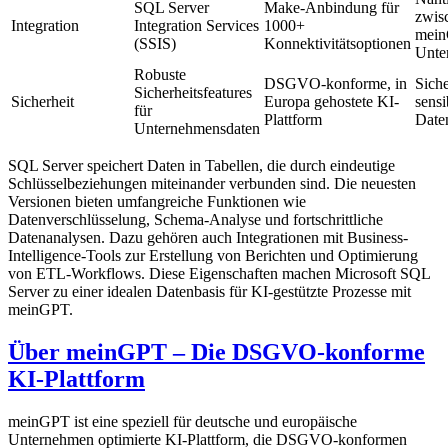
SQL Server
Make-Anbindung für
zwis
Integration
Integration Services
1000+
mein
(SSIS)
Konnektivitätsoptionen
Unte
Robuste
DSGVO-konforme, in
Siche
Sicherheitsfeatures
Sicherheit
Europa gehostete KI-
sensi
für
Plattform
Date
Unternehmensdaten
SQL Server speichert Daten in Tabellen, die durch eindeutige
Schlüsselbeziehungen miteinander verbunden sind. Die neuesten
Versionen bieten umfangreiche Funktionen wie
Datenverschlüsselung, Schema-Analyse und fortschrittliche
Datenanalysen. Dazu gehören auch Integrationen mit Business-
Intelligence-Tools zur Erstellung von Berichten und Optimierung
von ETL-Workflows. Diese Eigenschaften machen Microsoft SQL
Server zu einer idealen Datenbasis für KI-gestützte Prozesse mit
meinGPT.
Über meinGPT – Die DSGVO-konforme
KI-Plattform
meinGPT ist eine speziell für deutsche und europäische
Unternehmen optimierte KI-Plattform, die DSGVO-konformen