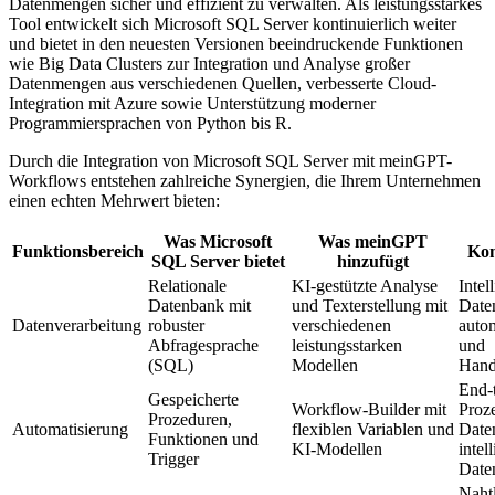
Datenmengen sicher und effizient zu verwalten. Als leistungsstarkes
Tool entwickelt sich Microsoft SQL Server kontinuierlich weiter
und bietet in den neuesten Versionen beeindruckende Funktionen
wie Big Data Clusters zur Integration und Analyse großer
Datenmengen aus verschiedenen Quellen, verbesserte Cloud-
Integration mit Azure sowie Unterstützung moderner
Programmiersprachen von Python bis R.
Durch die Integration von Microsoft SQL Server mit meinGPT-
Workflows entstehen zahlreiche Synergien, die Ihrem Unternehmen
einen echten Mehrwert bieten:
Was Microsoft
Was meinGPT
Funktionsbereich
Kom
SQL Server bietet
hinzufügt
Relationale
KI-gestützte Analyse
Intel
Datenbank mit
und Texterstellung mit
Date
Datenverarbeitung
robuster
verschiedenen
autom
Abfragesprache
leistungsstarken
und
(SQL)
Modellen
Hand
End-
Gespeicherte
Workflow-Builder mit
Proz
Prozeduren,
Automatisierung
flexiblen Variablen und
Date
Funktionen und
KI-Modellen
intel
Trigger
Date
Naht