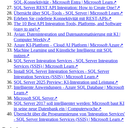
SQL-Konnektivität - Microsoft Entra | Microsoft Learn
↗
SQL Server REST API Integration: How to Create One?
↗
Übersicht über SQL-Tools - SQL Server | Microsoft Learn
↗
Erleben Sie codefreie Konnektivität mit REST-APIs
↗
The 10 Best API Integration Tools, Platforms, and Software
(easy to use)
↗
Avian: Datenintegration und Datenautomatisierung mit KI |
Computer Weekly
↗
Azure KI-Plattform – Cloud AI Platform | Microsoft Azure
↗
Machine Learning und Künstliche Intelligenz mit SQL
nutzen
↗
SQL Server Integration Services - SQL Server Integration
Services (SSIS) | Microsoft Learn
↗
Install SQL Server Integration Services - SQL Server
Integration Services (SSIS) | Microsoft Learn
↗
SQL Server 2025 Preview: KI-Integration und Leistung
↗
Intelligente Anwendungen - Azure SQL Database | Microsoft
Learn
↗
Microsoft SQL Server
↗
SQL Server 2017 soll intelligenter werden: Microsoft baut KI
in seine neue Datenbank ein | Computerwoche
↗
Übersicht über die Programmierung von 'Integration Services'
- SQL Server Integration Services (SSIS) | Microsoft Learn
↗