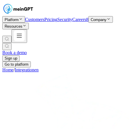
Customers
Pricing
Security
Careers
8
Platform
Company
Resources
Book a demo
Sign up
Go to platform
Home
/
Integrationen