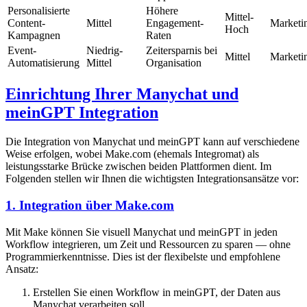
Personalisierte
Höhere
Mittel-
Content-
Mittel
Engagement-
Marketi
Hoch
Kampagnen
Raten
Event-
Niedrig-
Zeitersparnis bei
Mittel
Marketi
Automatisierung
Mittel
Organisation
Einrichtung Ihrer Manychat und
meinGPT Integration
Die Integration von Manychat und meinGPT kann auf verschiedene
Weise erfolgen, wobei Make.com (ehemals Integromat) als
leistungsstarke Brücke zwischen beiden Plattformen dient. Im
Folgenden stellen wir Ihnen die wichtigsten Integrationsansätze vor:
1. Integration über Make.com
Mit Make können Sie visuell Manychat und meinGPT in jeden
Workflow integrieren, um Zeit und Ressourcen zu sparen — ohne
Programmierkenntnisse. Dies ist der flexibelste und empfohlene
Ansatz:
Erstellen Sie einen Workflow in meinGPT, der Daten aus
Manychat verarbeiten soll