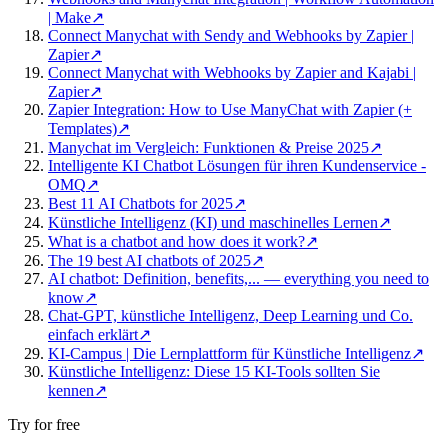
| Make
↗
Connect Manychat with Sendy and Webhooks by Zapier |
Zapier
↗
Connect Manychat with Webhooks by Zapier and Kajabi |
Zapier
↗
Zapier Integration: How to Use ManyChat with Zapier (+
Templates)
↗
Manychat im Vergleich: Funktionen & Preise 2025
↗
Intelligente KI Chatbot Lösungen für ihren Kundenservice -
OMQ
↗
Best 11 AI Chatbots for 2025
↗
Künstliche Intelligenz (KI) und maschinelles Lernen
↗
What is a chatbot and how does it work?
↗
The 19 best AI chatbots of 2025
↗
AI chatbot: Definition, benefits,... — everything you need to
know
↗
Chat-GPT, künstliche Intelligenz, Deep Learning und Co.
einfach erklärt
↗
KI-Campus | Die Lernplattform für Künstliche Intelligenz
↗
Künstliche Intelligenz: Diese 15 KI-Tools sollten Sie
kennen
↗
Try for free