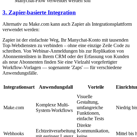
Manychat-Flow verwendet werden soll
3. Zapier-basierte Integration
Alternativ zu Make.com kann auch Zapier als Integrationsplattform
verwendet werden:
Zapier ist der einfachste Weg, Ihr Manychat-Konto mit tausenden
Top-Webdiensten zu verbinden – ohne eine einzige Zeile Code zu
schreiben. Von Webinar-Anmeldungen bis zur Replikation von
Abonnentenlisten in Ihrem CRM oder der Erfassung von Kunden
als neue Abonnenten finden Sie eine Vielzahl vorgefertigter
Workflow-Vorlagen — sogenannte 'Zaps' — für verschiedene
Anwendungsfälle.
Integrationsart
Anwendungsfall
Vorteile
Einricht
Visuelle
Gestaltung,
Komplexe Multi-
Make.com
umfangreiche
Niedrig bis
System-Workflows
Funktionen,
einfache Tests
Direkte
Echtzeitverarbeitung
Kommunikation,
Webhooks
Mittel bis 
mit geringer Latenz
keine