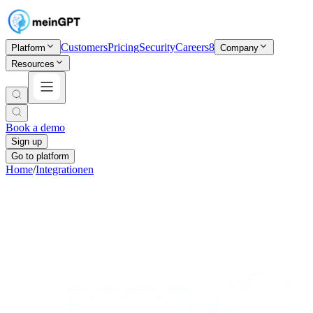
Customers
Pricing
Security
Careers
8
Platform
Company
Resources
Book a demo
Sign up
Go to platform
Home
/
Integrationen