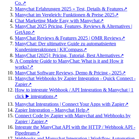
Co.
↗
Manychat Erfahrungen 2025 » Test, Details & Features
↗
Manychat im Vergleich: Funktionen & Preise 2025
↗
Chat Marketing Made Easy with Manychat
↗
ManyChat 2025 Pricing, Features, Reviews & Alternatives |
GetApp
↗
ManyChat Reviews & Features 2025 | OMR Reviews
↗
ManyChat: Der ultimative Guide zu automatisierten
Kundeninteraktionen | KICompass
↗
ManyChat [2025]: Pricing, Tutorial, Best Alternatives
↗
A Complete Guide to ManyChat: What is it and How it
works?
↗
ManyChat Software Reviews, Demo & Pricing - 2025
↗
Manychat Webhooks by Zapier Integration - Quick Connect -
Zapier
↗
How to integrate Webhook / API Integration & Manychat | 1
click ▶️ integrations
↗
Manychat Integrations | Connect Your Apps with Zapier
↗
Zapier Integration – Manychat Help
↗
Connect Code by Zapier with Manychat and Webhooks by
Zapier | Zapier
↗
Integrate the ManyChat API with the HTTP / Webhook API -
Pipedream
↗
Webhooks and Manychat Integration | Workflow Automation