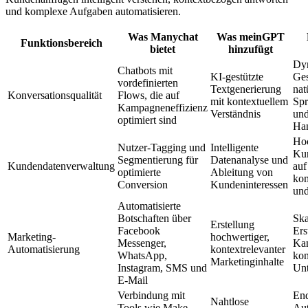
und komplexe Aufgaben automatisieren.
Was Manychat
Was meinGPT
Funktionsbereich
bietet
hinzufügt
Dy
Chatbots mit
KI-gestützte
Ges
vordefinierten
Textgenerierung
nat
Konversationsqualität
Flows, die auf
mit kontextuellem
Spr
Kampagneneffizienz
Verständnis
und
optimiert sind
Ha
Hoc
Nutzer-Tagging und
Intelligente
Ku
Segmentierung für
Datenanalyse und
Kundendatenverwaltung
auf
optimierte
Ableitung von
kom
Conversion
Kundeninteressen
und
Automatisierte
Botschaften über
Ska
Erstellung
Facebook
Ers
Marketing-
hochwertiger,
Messenger,
Kan
Automatisierung
kontextrelevanter
WhatsApp,
kon
Marketinginhalte
Instagram, SMS und
Unt
E-Mail
Verbindung mit
End
Nahtlose
Tools wie Make,
Aut