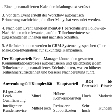
- Einen personalisierten Kalendereinladungstext verfasst
3. Vor dem Event erstellt der Workflow automatisch
Erinnerungsnachrichten, die über Manychat versendet werden.
4. Nach dem Event generiert meinGPT personalisierte Follow-up-
Nachrichten mit relevanten, auf die Teilnehmerinteressen
zugeschnittenen Inhalten und nächsten Schritten.
5. Alle Interaktionen werden in CRM-Systemen gespeichert (über
Make.com-Integration) für zukünftige Kampagnen.
Der Hauptvorteil:
Event-Manager können den gesamten
Kommunikationsprozess automatisieren und gleichzeitig jedem
Teilnehmer ein personalisiertes Erlebnis bieten, was zu höherer
Teilnehmerzufriedenheit und besserer Nachbereitung führt.
ROI-
Id
Anwendungsfall
Komplexität
Hauptvorteil
Potenzial
Einsti
KI-gestützte
Höhere
Lead-
Mittel
Hoch
Marketin
Konversionsraten
Qualifizierung
Intelligenter
Reduzierte
Sehr
Mittel-Hoch
Kundens
Kundenservice
Supportkosten
hoch