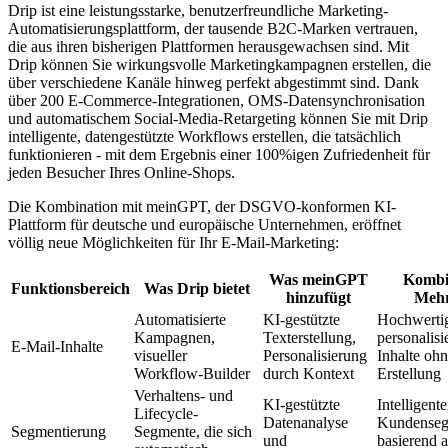
Drip ist eine leistungsstarke, benutzerfreundliche Marketing-
Automatisierungsplattform, der tausende B2C-Marken vertrauen,
die aus ihren bisherigen Plattformen herausgewachsen sind. Mit
Drip können Sie wirkungsvolle Marketingkampagnen erstellen, die
über verschiedene Kanäle hinweg perfekt abgestimmt sind. Dank
über 200 E-Commerce-Integrationen, OMS-Datensynchronisation
und automatischem Social-Media-Retargeting können Sie mit Drip
intelligente, datengestützte Workflows erstellen, die tatsächlich
funktionieren - mit dem Ergebnis einer 100%igen Zufriedenheit für
jeden Besucher Ihres Online-Shops.
Die Kombination mit meinGPT, der DSGVO-konformen KI-
Plattform für deutsche und europäische Unternehmen, eröffnet
völlig neue Möglichkeiten für Ihr E-Mail-Marketing:
Was meinGPT
Kombi
Funktionsbereich
Was Drip bietet
hinzufügt
Meh
Automatisierte
KI-gestützte
Hochwerti
Kampagnen,
Texterstellung,
personalisi
E-Mail-Inhalte
visueller
Personalisierung
Inhalte oh
Workflow-Builder
durch Kontext
Erstellung
Verhaltens- und
KI-gestützte
Intelligente
Lifecycle-
Datenanalyse
Kundenseg
Segmentierung
Segmente, die sich
und
basierend a