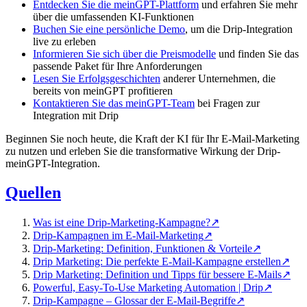
Entdecken Sie die meinGPT-Plattform
und erfahren Sie mehr
über die umfassenden KI-Funktionen
Buchen Sie eine persönliche Demo
, um die Drip-Integration
live zu erleben
Informieren Sie sich über die Preismodelle
und finden Sie das
passende Paket für Ihre Anforderungen
Lesen Sie Erfolgsgeschichten
anderer Unternehmen, die
bereits von meinGPT profitieren
Kontaktieren Sie das meinGPT-Team
bei Fragen zur
Integration mit Drip
Beginnen Sie noch heute, die Kraft der KI für Ihr E-Mail-Marketing
zu nutzen und erleben Sie die transformative Wirkung der Drip-
meinGPT-Integration.
Quellen
Was ist eine Drip-Marketing-Kampagne?
↗
Drip-Kampagnen im E-Mail-Marketing
↗
Drip-Marketing: Definition, Funktionen & Vorteile
↗
Drip Marketing: Die perfekte E-Mail-Kampagne erstellen
↗
Drip Marketing: Definition und Tipps für bessere E-Mails
↗
Powerful, Easy-To-Use Marketing Automation | Drip
↗
Drip-Kampagne – Glossar der E-Mail-Begriffe
↗