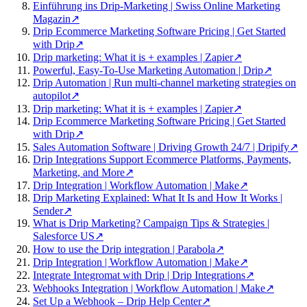
Einführung ins Drip-Marketing | Swiss Online Marketing
Magazin
↗
Drip Ecommerce Marketing Software Pricing | Get Started
with Drip
↗
Drip marketing: What it is + examples | Zapier
↗
Powerful, Easy-To-Use Marketing Automation | Drip
↗
Drip Automation | Run multi-channel marketing strategies on
autopilot
↗
Drip marketing: What it is + examples | Zapier
↗
Drip Ecommerce Marketing Software Pricing | Get Started
with Drip
↗
Sales Automation Software | Driving Growth 24/7 | Dripify
↗
Drip Integrations Support Ecommerce Platforms, Payments,
Marketing, and More
↗
Drip Integration | Workflow Automation | Make
↗
Drip Marketing Explained: What It Is and How It Works |
Sender
↗
What is Drip Marketing? Campaign Tips & Strategies |
Salesforce US
↗
How to use the Drip integration | Parabola
↗
Drip Integration | Workflow Automation | Make
↗
Integrate Integromat with Drip | Drip Integrations
↗
Webhooks Integration | Workflow Automation | Make
↗
Set Up a Webhook – Drip Help Center
↗