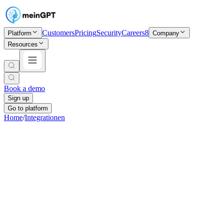
Customers
Pricing
Security
Careers
8
Platform
Company
Resources
Book a demo
Sign up
Go to platform
Home
/
Integrationen