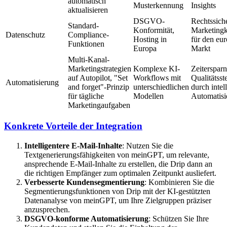
automatisch
Musterkennung
Insights
aktualisieren
DSGVO-
Rechtssich
Standard-
Konformität,
Marketing
Datenschutz
Compliance-
Hosting in
für den eu
Funktionen
Europa
Markt
Multi-Kanal-
Marketingstrategien
Komplexe KI-
Zeitersparn
auf Autopilot, "Set
Workflows mit
Qualitätsst
Automatisierung
and forget"-Prinzip
unterschiedlichen
durch intel
für tägliche
Modellen
Automatisi
Marketingaufgaben
Konkrete Vorteile der Integration
Intelligentere E-Mail-Inhalte
: Nutzen Sie die
Textgenerierungsfähigkeiten von meinGPT, um relevante,
ansprechende E-Mail-Inhalte zu erstellen, die Drip dann an
die richtigen Empfänger zum optimalen Zeitpunkt ausliefert.
Verbesserte Kundensegmentierung
: Kombinieren Sie die
Segmentierungsfunktionen von Drip mit der KI-gestützten
Datenanalyse von meinGPT, um Ihre Zielgruppen präziser
anzusprechen.
DSGVO-konforme Automatisierung
: Schützen Sie Ihre