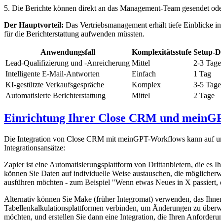
5. Die Berichte können direkt an das Management-Team gesendet ode
Der Hauptvorteil:
Das Vertriebsmanagement erhält tiefe Einblicke in
für die Berichterstattung aufwenden müssten.
Anwendungsfall
Komplexitätsstufe
Setup-D
Lead-Qualifizierung und -Anreicherung
Mittel
2-3 Tage
Intelligente E-Mail-Antworten
Einfach
1 Tag
KI-gestützte Verkaufsgespräche
Komplex
3-5 Tage
Automatisierte Berichterstattung
Mittel
2 Tage
Einrichtung Ihrer Close CRM und meinGP
Die Integration von Close CRM mit meinGPT-Workflows kann auf unte
Integrationsansätze:
Zapier ist eine Automatisierungsplattform von Drittanbietern, die 
können Sie Daten auf individuelle Weise austauschen, die möglicherwei
ausführen möchten - zum Beispiel "Wenn etwas Neues in X passiert, 
Alternativ können Sie Make (früher Integromat) verwenden, das Ihnen
Tabellenkalkulationsplattformen verbinden, um Änderungen zu überwa
möchten, und erstellen Sie dann eine Integration, die Ihren Anforde