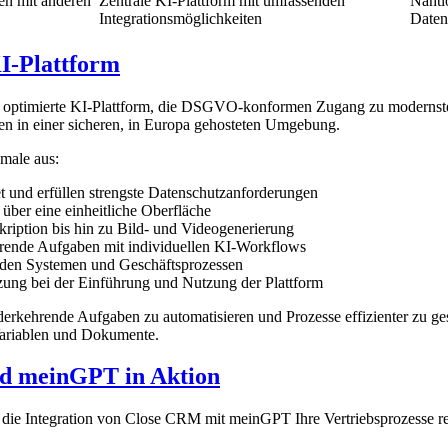
en mit anderen
Zentrale KI-Plattform mit umfassenden
Nahtl
Integrationsmöglichkeiten
Daten
-Plattform
 optimierte KI-Plattform, die DSGVO-konformen Zugang zu modernsten K
 in einer sicheren, in Europa gehosteten Umgebung.
male aus:
t und erfüllen strengste Datenschutzanforderungen
 über eine einheitliche Oberfläche
ription bis hin zu Bild- und Videogenerierung
hrende Aufgaben mit individuellen KI-Workflows
nden Systemen und Geschäftsprozessen
zung bei der Einführung und Nutzung der Plattform
rkehrende Aufgaben zu automatisieren und Prozesse effizienter zu ges
Variablen und Dokumente.
d meinGPT in Aktion
 die Integration von Close CRM mit meinGPT Ihre Vertriebsprozesse re