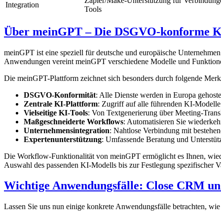
Zapier/Make-Unterstützung für Verbindung
Integration
Tools
Über meinGPT – Die DSGVO-konforme KI
meinGPT ist eine speziell für deutsche und europäische Unternehmen
Anwendungen vereint meinGPT verschiedene Modelle und Funktionen
Die meinGPT-Plattform zeichnet sich besonders durch folgende Merk
DSGVO-Konformität
: Alle Dienste werden in Europa gehoste
Zentrale KI-Plattform
: Zugriff auf alle führenden KI-Modelle
Vielseitige KI-Tools
: Von Textgenerierung über Meeting-Transk
Maßgeschneiderte Workflows
: Automatisieren Sie wiederke
Unternehmensintegration
: Nahtlose Verbindung mit bestehe
Expertenunterstützung
: Umfassende Beratung und Unterstüt
Die Workflow-Funktionalität von meinGPT ermöglicht es Ihnen, wiede
Auswahl des passenden KI-Modells bis zur Festlegung spezifischer 
Wichtige Anwendungsfälle: Close CRM un
Lassen Sie uns nun einige konkrete Anwendungsfälle betrachten, wie