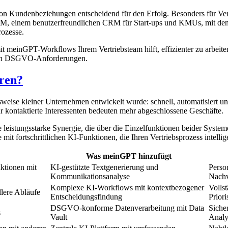
g von Kundenbeziehungen entscheidend für den Erfolg. Besonders für Ver
M, einem benutzerfreundlichen CRM für Start-ups und KMUs, mit den
rozesse.
it meinGPT-Workflows Ihrem Vertriebsteam hilft, effizienter zu arbeit
engen DSGVO-Anforderungen.
ren?
tsweise kleiner Unternehmen entwickelt wurde: schnell, automatisiert u
r kontaktierte Interessenten bedeuten mehr abgeschlossene Geschäfte.
eistungsstarke Synergie, die über die Einzelfunktionen beider System
t fortschrittlichen KI-Funktionen, die Ihren Vertriebsprozess intellig
Was meinGPT hinzufügt
ktionen mit
KI-gestützte Textgenerierung und
Perso
Kommunikationsanalyse
Nachv
Komplexe KI-Workflows mit kontextbezogener
Vollst
lere Abläufe
Entscheidungsfindung
Priori
DSGVO-konforme Datenverarbeitung mit Data
Siche
s
Vault
Analy