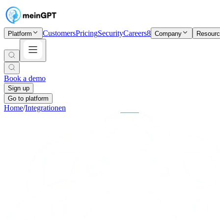
Customers
Pricing
Security
Careers
8
Platform
Company
Resour
Book a demo
Sign up
Go to platform
Home
/
Integrationen