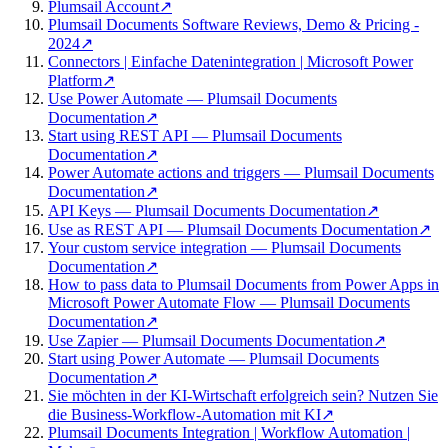
Plumsail Account
↗
Plumsail Documents Software Reviews, Demo & Pricing -
2024
↗
Connectors | Einfache Datenintegration | Microsoft Power
Platform
↗
Use Power Automate — Plumsail Documents
Documentation
↗
Start using REST API — Plumsail Documents
Documentation
↗
Power Automate actions and triggers — Plumsail Documents
Documentation
↗
API Keys — Plumsail Documents Documentation
↗
Use as REST API — Plumsail Documents Documentation
↗
Your custom service integration — Plumsail Documents
Documentation
↗
How to pass data to Plumsail Documents from Power Apps in
Microsoft Power Automate Flow — Plumsail Documents
Documentation
↗
Use Zapier — Plumsail Documents Documentation
↗
Start using Power Automate — Plumsail Documents
Documentation
↗
Sie möchten in der KI-Wirtschaft erfolgreich sein? Nutzen Sie
die Business-Workflow-Automation mit KI
↗
Plumsail Documents Integration | Workflow Automation |