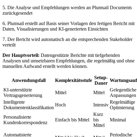
5. Die Analyse und Empfehlungen werden an Plumsail Documents
zurückgesendet
6. Plumsail erstellt auf Basis seiner Vorlagen den fertigen Bericht mit
Daten, Visualisierungen und KI-generierten Einsichten
7. Der Bericht wird automatisch an die entsprechenden Stakeholder
verteilt
Der Hauptvorteil:
Datengestützte Berichte mit tiefgehenden
Analysen und umsetzbaren Empfehlungen, die regelmäßig und ohne
manuellen Aufwand erstellt werden können.
Setup-
Anwendungsfall
Komplexitätsstufe
Wartungsau
Dauer
KI-unterstützte
Gelegentliche
Mittel
Mittel
Vertragsgenerierung
Anpassungen
Intelligente
Regelmäßige
Hoch
Intensiv
Dokumentenklassifikation
Optimierung
Kurz
Personalisierte
Einfach bis Mittel
bis
Minimal
Kundenkorrespondenz
Mittel
Automatisierte
Periodische