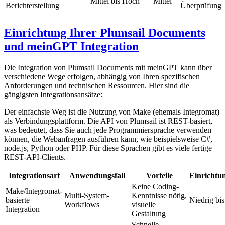
Mittel bis Hoch
Mittel
Berichterstellung
Überprüfung
Einrichtung Ihrer Plumsail Documents
und meinGPT Integration
Die Integration von Plumsail Documents mit meinGPT kann über
verschiedene Wege erfolgen, abhängig von Ihren spezifischen
Anforderungen und technischen Ressourcen. Hier sind die
gängigsten Integrationsansätze:
Der einfachste Weg ist die Nutzung von Make (ehemals Integromat)
als Verbindungsplattform. Die API von Plumsail ist REST-basiert,
was bedeutet, dass Sie auch jede Programmiersprache verwenden
können, die Webanfragen ausführen kann, wie beispielsweise C#,
node.js, Python oder PHP. Für diese Sprachen gibt es viele fertige
REST-API-Clients.
Integrationsart
Anwendungsfall
Vorteile
Einrichtu
Keine Coding-
Make/Integromat-
Multi-System-
Kenntnisse nötig,
basierte
Niedrig bis
Workflows
visuelle
Integration
Gestaltung
Schnelle