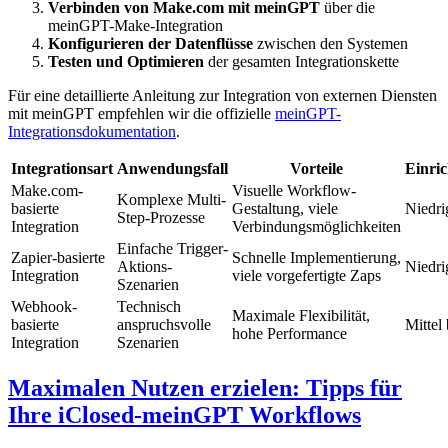
Verbinden von Make.com mit meinGPT
über die
meinGPT-Make-Integration
Konfigurieren der Datenflüsse
zwischen den Systemen
Testen und Optimieren
der gesamten Integrationskette
Für eine detaillierte Anleitung zur Integration von externen Diensten
mit meinGPT empfehlen wir die offizielle
meinGPT-
Integrationsdokumentation
.
Integrationsart
Anwendungsfall
Vorteile
Einri
Make.com-
Visuelle Workflow-
Komplexe Multi-
basierte
Gestaltung, viele
Niedrig
Step-Prozesse
Integration
Verbindungsmöglichkeiten
Einfache Trigger-
Zapier-basierte
Schnelle Implementierung,
Aktions-
Niedri
Integration
viele vorgefertigte Zaps
Szenarien
Webhook-
Technisch
Maximale Flexibilität,
basierte
anspruchsvolle
Mittel
hohe Performance
Integration
Szenarien
Maximalen Nutzen erzielen: Tipps für
Ihre iClosed-meinGPT Workflows