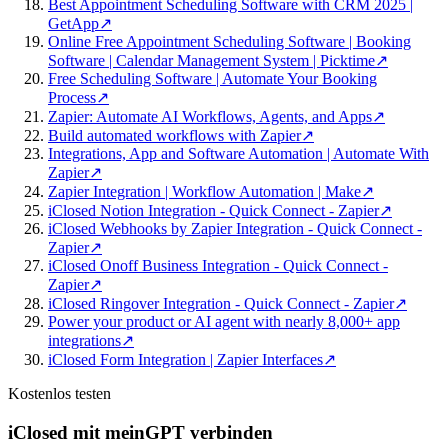
Best Appointment Scheduling Software with CRM 2025 |
GetApp
↗
Online Free Appointment Scheduling Software | Booking
Software | Calendar Management System | Picktime
↗
Free Scheduling Software | Automate Your Booking
Process
↗
Zapier: Automate AI Workflows, Agents, and Apps
↗
Build automated workflows with Zapier
↗
Integrations, App and Software Automation | Automate With
Zapier
↗
Zapier Integration | Workflow Automation | Make
↗
iClosed Notion Integration - Quick Connect - Zapier
↗
iClosed Webhooks by Zapier Integration - Quick Connect -
Zapier
↗
iClosed Onoff Business Integration - Quick Connect -
Zapier
↗
iClosed Ringover Integration - Quick Connect - Zapier
↗
Power your product or AI agent with nearly 8,000+ app
integrations
↗
iClosed Form Integration | Zapier Interfaces
↗
Kostenlos testen
iClosed mit meinGPT verbinden