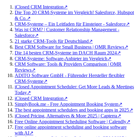
iClosed CRM Integration
↗
Die Top 20 CRM-Systeme im Vergleich! Salesforce, Hubspot
& Co.
↗
CRM-Systeme – Ein Leitfaden für Einsteiger - Salesforce
↗
Was ist CRM? | Customer Relationship Management -
Salesforce
↗
21 starke CRM-Tools für Deutschland
↗
Best CRM Software for Small Business | OMR Reviews
↗
Die 14 besten CRM-Systeme im DACH Raum 2024
↗
CRM-Systeme: Software-Anbieter im Vergleich
↗
CRM Software: Tools & Providers Comparison | OMR
Reviews
↗
ADITO Software GmbH - Führender Hersteller flexibler
CRM-Systeme
↗
iClosed Appointment Scheduler: Get More Leads & Meetings
Today
↗
iClosed CRM Integration
↗
SimplyBook.me - Free Appointment Booking System
↗
The best appointment schedulers and booking apps in 2025
↗
iClosed Pricing, Alternatives & More 2025 | Capterra
↗
Free Online Appointment Scheduling Software | Calendly
↗
Free online appointment scheduling and booking software
with AI
↗