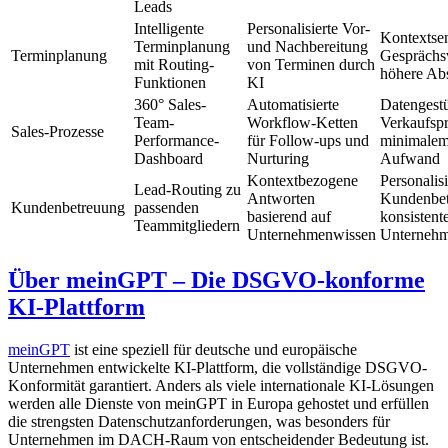
Leads
Intelligente
Personalisierte Vor-
Kontextsen
Terminplanung
und Nachbereitung
Terminplanung
Gesprächsv
mit Routing-
von Terminen durch
höhere Abs
Funktionen
KI
360° Sales-
Automatisierte
Datengestüt
Team-
Workflow-Ketten
Verkaufspr
Sales-Prozesse
Performance-
für Follow-ups und
minimalem
Dashboard
Nurturing
Aufwand
Kontextbezogene
Personalisi
Lead-Routing zu
Antworten
Kundenbet
Kundenbetreuung
passenden
basierend auf
konsistent
Teammitgliedern
Unternehmenwissen
Unterneh
Über meinGPT – Die DSGVO-konforme
KI-Plattform
meinGPT
ist eine speziell für deutsche und europäische
Unternehmen entwickelte KI-Plattform, die vollständige DSGVO-
Konformität garantiert. Anders als viele internationale KI-Lösungen
werden alle Dienste von meinGPT in Europa gehostet und erfüllen
die strengsten Datenschutzanforderungen, was besonders für
Unternehmen im DACH-Raum von entscheidender Bedeutung ist.