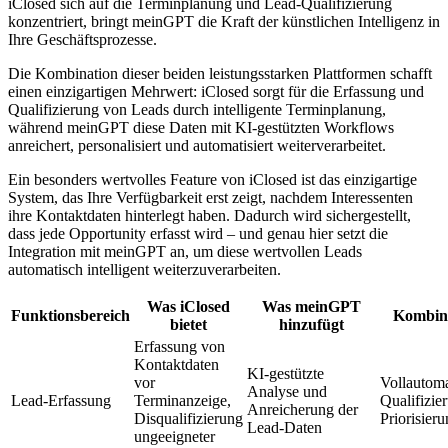
iClosed sich auf die Terminplanung und Lead-Qualifizierung
konzentriert, bringt meinGPT die Kraft der künstlichen Intelligenz in
Ihre Geschäftsprozesse.
Die Kombination dieser beiden leistungsstarken Plattformen schafft
einen einzigartigen Mehrwert: iClosed sorgt für die Erfassung und
Qualifizierung von Leads durch intelligente Terminplanung,
während meinGPT diese Daten mit KI-gestützten Workflows
anreichert, personalisiert und automatisiert weiterverarbeitet.
Ein besonders wertvolles Feature von iClosed ist das einzigartige
System, das Ihre Verfügbarkeit erst zeigt, nachdem Interessenten
ihre Kontaktdaten hinterlegt haben. Dadurch wird sichergestellt,
dass jede Opportunity erfasst wird – und genau hier setzt die
Integration mit meinGPT an, um diese wertvollen Leads
automatisch intelligent weiterzuverarbeiten.
Was iClosed
Was meinGPT
Funktionsbereich
Kombini
bietet
hinzufügt
Erfassung von
Kontaktdaten
KI-gestützte
vor
Vollautoma
Analyse und
Lead-Erfassung
Terminanzeige,
Qualifizie
Anreicherung der
Disqualifizierung
Priorisier
Lead-Daten
ungeeigneter