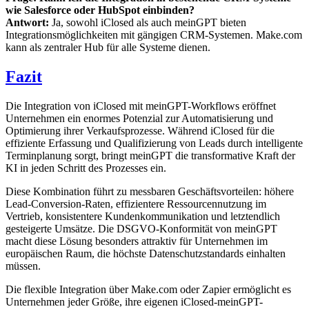
wie Salesforce oder HubSpot einbinden?
Antwort:
Ja, sowohl iClosed als auch meinGPT bieten
Integrationsmöglichkeiten mit gängigen CRM-Systemen. Make.com
kann als zentraler Hub für alle Systeme dienen.
Fazit
Die Integration von iClosed mit meinGPT-Workflows eröffnet
Unternehmen ein enormes Potenzial zur Automatisierung und
Optimierung ihrer Verkaufsprozesse. Während iClosed für die
effiziente Erfassung und Qualifizierung von Leads durch intelligente
Terminplanung sorgt, bringt meinGPT die transformative Kraft der
KI in jeden Schritt des Prozesses ein.
Diese Kombination führt zu messbaren Geschäftsvorteilen: höhere
Lead-Conversion-Raten, effizientere Ressourcennutzung im
Vertrieb, konsistentere Kundenkommunikation und letztendlich
gesteigerte Umsätze. Die DSGVO-Konformität von meinGPT
macht diese Lösung besonders attraktiv für Unternehmen im
europäischen Raum, die höchste Datenschutzstandards einhalten
müssen.
Die flexible Integration über Make.com oder Zapier ermöglicht es
Unternehmen jeder Größe, ihre eigenen iClosed-meinGPT-