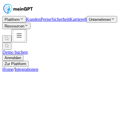
Kunden
Preise
Sicherheit
Karriere
8
Plattform
Unternehmen
Ressourcen
Demo buchen
Anmelden
Zur Plattform
Home
/
Integrationen