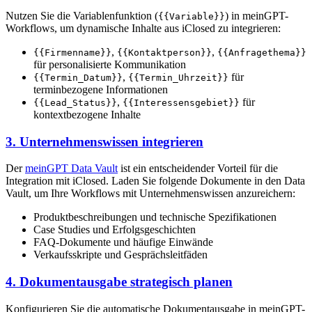
Nutzen Sie die Variablenfunktion (
) in meinGPT-
{{Variable}}
Workflows, um dynamische Inhalte aus iClosed zu integrieren:
,
,
{{Firmenname}}
{{Kontaktperson}}
{{Anfragethema}}
für personalisierte Kommunikation
,
für
{{Termin_Datum}}
{{Termin_Uhrzeit}}
terminbezogene Informationen
,
für
{{Lead_Status}}
{{Interessensgebiet}}
kontextbezogene Inhalte
3. Unternehmenswissen integrieren
Der
meinGPT Data Vault
ist ein entscheidender Vorteil für die
Integration mit iClosed. Laden Sie folgende Dokumente in den Data
Vault, um Ihre Workflows mit Unternehmenswissen anzureichern:
Produktbeschreibungen und technische Spezifikationen
Case Studies und Erfolgsgeschichten
FAQ-Dokumente und häufige Einwände
Verkaufsskripte und Gesprächsleitfäden
4. Dokumentausgabe strategisch planen
Konfigurieren Sie die automatische Dokumentausgabe in meinGPT-