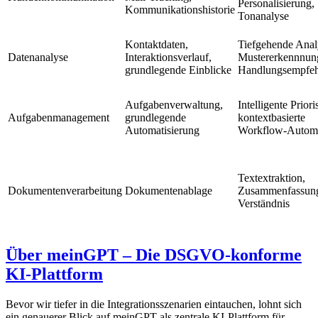
Personalisierung,
Kommunikationshistorie
Tonanalyse
Kontaktdaten,
Tiefgehende Anal
Datenanalyse
Interaktionsverlauf,
Mustererkennnun
grundlegende Einblicke
Handlungsempfe
Aufgabenverwaltung,
Intelligente Priori
Aufgabenmanagement
grundlegende
kontextbasierte
Automatisierung
Workflow-Autom
Textextraktion,
Dokumentenverarbeitung
Dokumentenablage
Zusammenfassun
Verständnis
Über meinGPT – Die DSGVO-konforme
KI-Plattform
Bevor wir tiefer in die Integrationsszenarien eintauchen, lohnt sich
ein genauerer Blick auf meinGPT als zentrale KI-Plattform für