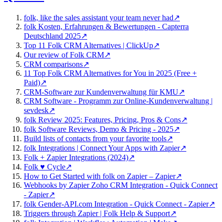
folk, like the sales assistant your team never had
↗
folk Kosten, Erfahrungen & Bewertungen - Capterra
Deutschland 2025
↗
Top 11 Folk CRM Alternatives | ClickUp
↗
Our review of Folk CRM
↗
CRM comparisons
↗
11 Top Folk CRM Alternatives for You in 2025 (Free +
Paid)
↗
CRM-Software zur Kundenverwaltung für KMU
↗
CRM Software - Programm zur Online-Kundenverwaltung |
sevdesk
↗
folk Review 2025: Features, Pricing, Pros & Cons
↗
folk Software Reviews, Demo & Pricing - 2025
↗
Build lists of contacts from your favorite tools
↗
folk Integrations | Connect Your Apps with Zapier
↗
Folk + Zapier Integrations (2024)
↗
Folk ♥️ Cycle
↗
How to Get Started with folk on Zapier – Zapier
↗
Webhooks by Zapier Zoho CRM Integration - Quick Connect
- Zapier
↗
folk Gender-API.com Integration - Quick Connect - Zapier
↗
Triggers through Zapier | Folk Help & Support
↗