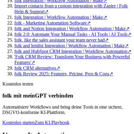
folk Integration | Workflow Automation | Make
↗
Import contacts from a custom integration with Zapier | Folk
Help & Support
↗
folk Integration | Workflow Automation | Make
↗
folk - Marketing Automation Software
↗
folk and Notion Integration | Workflow Automation | Make
↗
folk 2.0: Automate Your Manual Tasks - AI Tools | AI Tools
↗
folk, like the sales assistant your team never had
↗
folk and lemlist Integration | Workflow Automation | Make
↗
folk and HubSpot CRM Integration | Workflow Automation
↗
'Folk CRM Review: Transform Your Business with Powerful
Features'
↗
folk CRM alternatives
↗
folk Review 2025: Features, Pricing, Pros & Cons
↗
Kostenlos testen
folk mit meinGPT verbinden
Automatisiere Workflows und bring deine Tools in eine sichere,
DSGVO-konforme KI-Plattform.
Kostenlos starten
Zum KI-Playbook