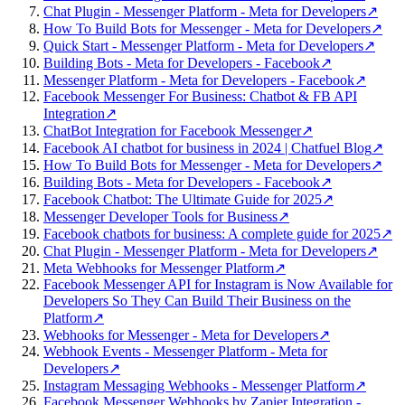
Chat Plugin - Messenger Platform - Meta for Developers
↗
How To Build Bots for Messenger - Meta for Developers
↗
Quick Start - Messenger Platform - Meta for Developers
↗
Building Bots - Meta for Developers - Facebook
↗
Messenger Platform - Meta for Developers - Facebook
↗
Facebook Messenger For Business: Chatbot & FB API
Integration
↗
ChatBot Integration for Facebook Messenger
↗
Facebook AI chatbot for business in 2024 | Chatfuel Blog
↗
How To Build Bots for Messenger - Meta for Developers
↗
Building Bots - Meta for Developers - Facebook
↗
Facebook Chatbot: The Ultimate Guide for 2025
↗
Messenger Developer Tools for Business
↗
Facebook chatbots for business: A complete guide for 2025
↗
Chat Plugin - Messenger Platform - Meta for Developers
↗
Meta Webhooks for Messenger Platform
↗
Facebook Messenger API for Instagram is Now Available for
Developers So They Can Build Their Business on the
Platform
↗
Webhooks for Messenger - Meta for Developers
↗
Webhook Events - Messenger Platform - Meta for
Developers
↗
Instagram Messaging Webhooks - Messenger Platform
↗
Facebook Messenger Webhooks by Zapier Integration -