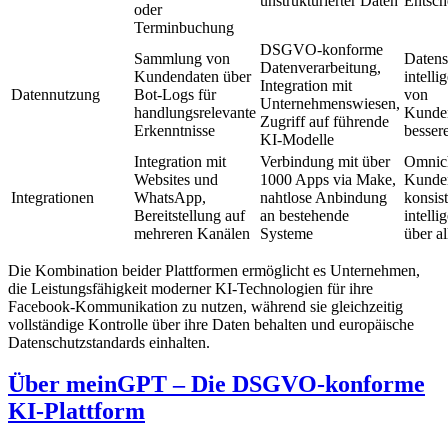
unstrukturierter Daten
Entsc
oder
Terminbuchung
DSGVO-konforme
Sammlung von
Datens
Datenverarbeitung,
Kundendaten über
intell
Integration mit
Datennutzung
Bot-Logs für
von
Unternehmenswiesen,
handlungsrelevante
Kunden
Zugriff auf führende
Erkenntnisse
besser
KI-Modelle
Integration mit
Verbindung mit über
Omnic
Websites und
1000 Apps via Make,
Kunden
Integrationen
WhatsApp,
nahtlose Anbindung
konsis
Bereitstellung auf
an bestehende
intell
mehreren Kanälen
Systeme
über a
Die Kombination beider Plattformen ermöglicht es Unternehmen,
die Leistungsfähigkeit moderner KI-Technologien für ihre
Facebook-Kommunikation zu nutzen, während sie gleichzeitig
vollständige Kontrolle über ihre Daten behalten und europäische
Datenschutzstandards einhalten.
Über meinGPT – Die DSGVO-konforme
KI-Plattform