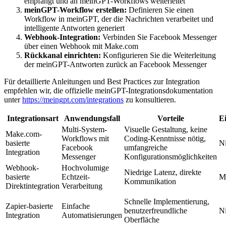
empfängt und an meinGPT-Workflows weiterleitet
meinGPT-Workflow erstellen:
Definieren Sie einen
Workflow in meinGPT, der die Nachrichten verarbeitet und
intelligente Antworten generiert
Webhook-Integration:
Verbinden Sie Facebook Messenger
über einen Webhook mit Make.com
Rückkanal einrichten:
Konfigurieren Sie die Weiterleitung
der meinGPT-Antworten zurück an Facebook Messenger
Für detaillierte Anleitungen und Best Practices zur Integration
empfehlen wir, die offizielle meinGPT-Integrationsdokumentation
unter
https://meingpt.com/integrations
zu konsultieren.
Integrationsart
Anwendungsfall
Vorteile
E
Multi-System-
Visuelle Gestaltung, keine
Make.com-
Workflows mit
Coding-Kenntnisse nötig,
basierte
Ni
Facebook
umfangreiche
Integration
Messenger
Konfigurationsmöglichkeiten
Webhook-
Hochvolumige
Niedrige Latenz, direkte
basierte
Echtzeit-
Mi
Kommunikation
Direktintegration
Verarbeitung
Schnelle Implementierung,
Zapier-basierte
Einfache
benutzerfreundliche
Ni
Integration
Automatisierungen
Oberfläche