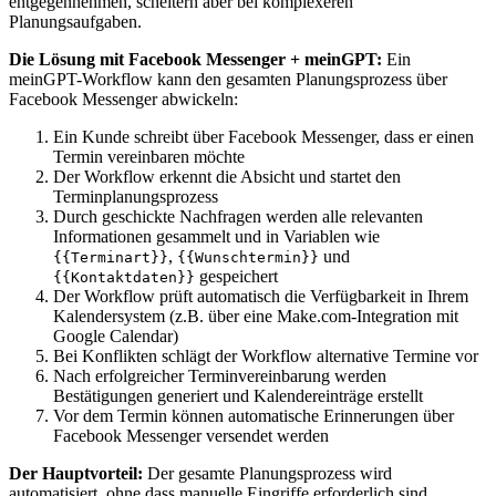
entgegennehmen, scheitern aber bei komplexeren
Planungsaufgaben.
Die Lösung mit Facebook Messenger + meinGPT:
Ein
meinGPT-Workflow kann den gesamten Planungsprozess über
Facebook Messenger abwickeln:
Ein Kunde schreibt über Facebook Messenger, dass er einen
Termin vereinbaren möchte
Der Workflow erkennt die Absicht und startet den
Terminplanungsprozess
Durch geschickte Nachfragen werden alle relevanten
Informationen gesammelt und in Variablen wie
,
und
{{Terminart}}
{{Wunschtermin}}
gespeichert
{{Kontaktdaten}}
Der Workflow prüft automatisch die Verfügbarkeit in Ihrem
Kalendersystem (z.B. über eine Make.com-Integration mit
Google Calendar)
Bei Konflikten schlägt der Workflow alternative Termine vor
Nach erfolgreicher Terminvereinbarung werden
Bestätigungen generiert und Kalendereinträge erstellt
Vor dem Termin können automatische Erinnerungen über
Facebook Messenger versendet werden
Der Hauptvorteil:
Der gesamte Planungsprozess wird
automatisiert, ohne dass manuelle Eingriffe erforderlich sind.