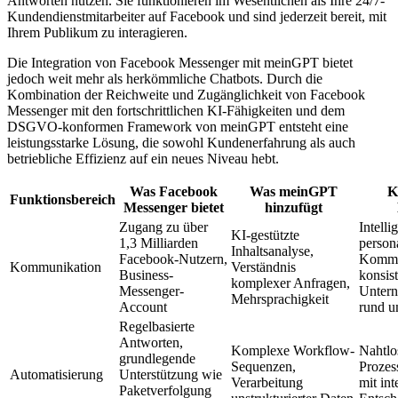
Antworten nutzen. Sie funktionieren im Wesentlichen als Ihre 24/7-
Kundendienstmitarbeiter auf Facebook und sind jederzeit bereit, mit
Ihrem Publikum zu interagieren.
Die Integration von Facebook Messenger mit meinGPT bietet
jedoch weit mehr als herkömmliche Chatbots. Durch die
Kombination der Reichweite und Zugänglichkeit von Facebook
Messenger mit den fortschrittlichen KI-Fähigkeiten und dem
DSGVO-konformen Framework von meinGPT entsteht eine
leistungsstarke Lösung, die sowohl Kundenerfahrung als auch
betriebliche Effizienz auf ein neues Niveau hebt.
Was Facebook
Was meinGPT
K
Funktionsbereich
Messenger bietet
hinzufügt
Zugang zu über
Intelli
KI-gestützte
1,3 Milliarden
persona
Inhaltsanalyse,
Facebook-Nutzern,
Kommu
Kommunikation
Verständnis
Business-
konsis
komplexer Anfragen,
Messenger-
Untern
Mehrsprachigkeit
Account
rund u
Regelbasierte
Antworten,
Komplexe Workflow-
Nahtlo
grundlegende
Sequenzen,
Prozes
Automatisierung
Unterstützung wie
Verarbeitung
mit int
Paketverfolgung