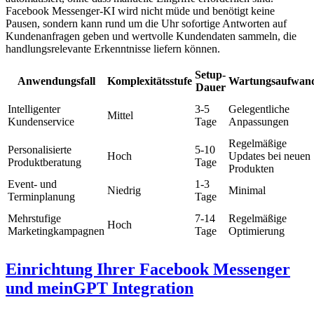
Facebook Messenger-KI wird nicht müde und benötigt keine
Pausen, sondern kann rund um die Uhr sofortige Antworten auf
Kundenanfragen geben und wertvolle Kundendaten sammeln, die
handlungsrelevante Erkenntnisse liefern können.
Setup-
Anwendungsfall
Komplexitätsstufe
Wartungsaufwan
Dauer
Intelligenter
3-5
Gelegentliche
Mittel
Kundenservice
Tage
Anpassungen
Regelmäßige
Personalisierte
5-10
Hoch
Updates bei neuen
Produktberatung
Tage
Produkten
Event- und
1-3
Niedrig
Minimal
Terminplanung
Tage
Mehrstufige
7-14
Regelmäßige
Hoch
Marketingkampagnen
Tage
Optimierung
Einrichtung Ihrer Facebook Messenger
und meinGPT Integration