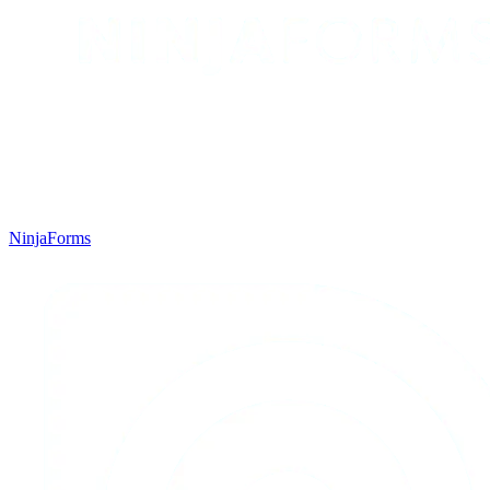
NinjaForms