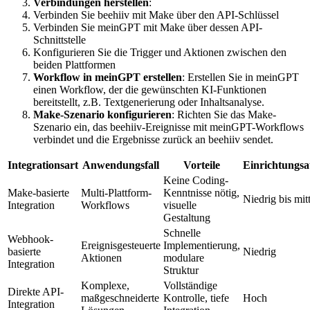
Verbindungen herstellen
:
Verbinden Sie beehiiv mit Make über den API-Schlüssel
Verbinden Sie meinGPT mit Make über dessen API-
Schnittstelle
Konfigurieren Sie die Trigger und Aktionen zwischen den
beiden Plattformen
Workflow in meinGPT erstellen
: Erstellen Sie in meinGPT
einen Workflow, der die gewünschten KI-Funktionen
bereitstellt, z.B. Textgenerierung oder Inhaltsanalyse.
Make-Szenario konfigurieren
: Richten Sie das Make-
Szenario ein, das beehiiv-Ereignisse mit meinGPT-Workflows
verbindet und die Ergebnisse zurück an beehiiv sendet.
Integrationsart
Anwendungsfall
Vorteile
Einrichtungs
Keine Coding-
Make-basierte
Multi-Plattform-
Kenntnisse nötig,
Niedrig bis mitt
Integration
Workflows
visuelle
Gestaltung
Schnelle
Webhook-
Ereignisgesteuerte
Implementierung,
basierte
Niedrig
Aktionen
modulare
Integration
Struktur
Komplexe,
Vollständige
Direkte API-
maßgeschneiderte
Kontrolle, tiefe
Hoch
Integration