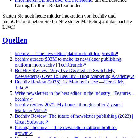
Lösung für Ihren Bedarf zu finden
Starten Sie noch heute mit der Integration von beehiiv und
meinGPT und heben Sie Ihr Newsletter-Marketing auf das nächste
Level!
Quellen
beehiiv — The newsletter platform built for growth
↗
beehiiv attracts $33M to make its newsletter publishing
platform more sticky | TechCrunch
↗
BeeHiiv Review: Why I've Decided To Switch My
Newsletter(s) Over To BeeHiiv - Blog Marketing Academy
↗
Beehiiv Review (2025): 12 Months In Use —Here's My
Take
↗
Write newsletters in the best editor in the industry - Features -
beehiiv
↗
beehiiv review 2025: My honest thoughts after 2 years |
Marketer Milk
↗
Beehiiv Review: The future of newsletter publishing (2023) |
Great Software
↗
Pricing - beehiiv — The newsletter platform built for
growth
↗