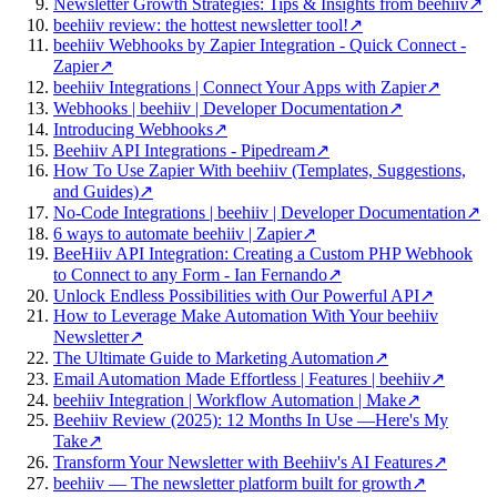
Newsletter Growth Strategies: Tips & Insights from beehiiv
↗
beehiiv review: the hottest newsletter tool!
↗
beehiiv Webhooks by Zapier Integration - Quick Connect -
Zapier
↗
beehiiv Integrations | Connect Your Apps with Zapier
↗
Webhooks | beehiiv | Developer Documentation
↗
Introducing Webhooks
↗
Beehiiv API Integrations - Pipedream
↗
How To Use Zapier With beehiiv (Templates, Suggestions,
and Guides)
↗
No-Code Integrations | beehiiv | Developer Documentation
↗
6 ways to automate beehiiv | Zapier
↗
BeeHiiv API Integration: Creating a Custom PHP Webhook
to Connect to any Form - Ian Fernando
↗
Unlock Endless Possibilities with Our Powerful API
↗
How to Leverage Make Automation With Your beehiiv
Newsletter
↗
The Ultimate Guide to Marketing Automation
↗
Email Automation Made Effortless | Features | beehiiv
↗
beehiiv Integration | Workflow Automation | Make
↗
Beehiiv Review (2025): 12 Months In Use —Here's My
Take
↗
Transform Your Newsletter with Beehiiv's AI Features
↗
beehiiv — The newsletter platform built for growth
↗