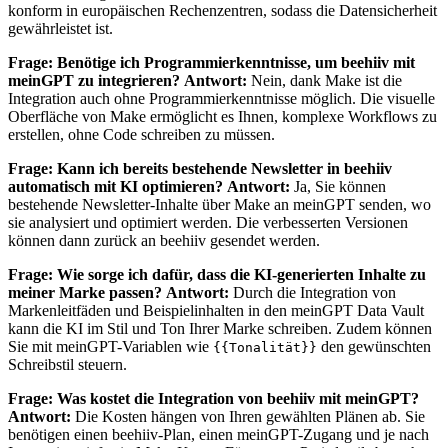
konform in europäischen Rechenzentren, sodass die Datensicherheit
gewährleistet ist.
Frage: Benötige ich Programmierkenntnisse, um beehiiv mit
meinGPT zu integrieren?
Antwort:
Nein, dank Make ist die
Integration auch ohne Programmierkenntnisse möglich. Die visuelle
Oberfläche von Make ermöglicht es Ihnen, komplexe Workflows zu
erstellen, ohne Code schreiben zu müssen.
Frage: Kann ich bereits bestehende Newsletter in beehiiv
automatisch mit KI optimieren?
Antwort:
Ja, Sie können
bestehende Newsletter-Inhalte über Make an meinGPT senden, wo
sie analysiert und optimiert werden. Die verbesserten Versionen
können dann zurück an beehiiv gesendet werden.
Frage: Wie sorge ich dafür, dass die KI-generierten Inhalte zu
meiner Marke passen?
Antwort:
Durch die Integration von
Markenleitfäden und Beispielinhalten in den meinGPT Data Vault
kann die KI im Stil und Ton Ihrer Marke schreiben. Zudem können
Sie mit meinGPT-Variablen wie
den gewünschten
{{Tonalität}}
Schreibstil steuern.
Frage: Was kostet die Integration von beehiiv mit meinGPT?
Antwort:
Die Kosten hängen von Ihren gewählten Plänen ab. Sie
benötigen einen beehiiv-Plan, einen meinGPT-Zugang und je nach