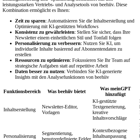
leistungsstarken Vertriebs- und Analysetools von beehiiv. Diese
Kombination ermöglicht es Ihnen:
Zeit zu sparen
: Automatisieren Sie die Inhaltserstellung und
Optimierung mit KI-gestützten Workflows
Konsistenz zu gewährleisten
: Stellen Sie sicher, dass Ihre
Newsletter einem einheitlichen Stil und Tonfall folgen
Personalisierung zu verbessern
: Nutzen Sie KI, um
individuelle Inhalte basierend auf Abonnentendaten zu
erstellen
Ressourcen zu optimieren
: Fokussieren Sie Ihr Team auf
strategische Aufgaben statt auf repetitive Arbeit
Daten besser zu nutzen
: Verbinden Sie KI-generierte
Insights mit den Analysefunktionen von beehiiv
Was meinGPT
Funktionsbereich
Was beehiiv bietet
hinzufügt
KI-gestützte
Newsletter-Editor,
Textgenerierung,
Inhaltserstellung
Vorlagen
kreative
Inhaltsvorschläge
Kontextbezogene
Segmentierung,
Personalisierung
Inhaltsanpassung
benutzerdefinierte Felder