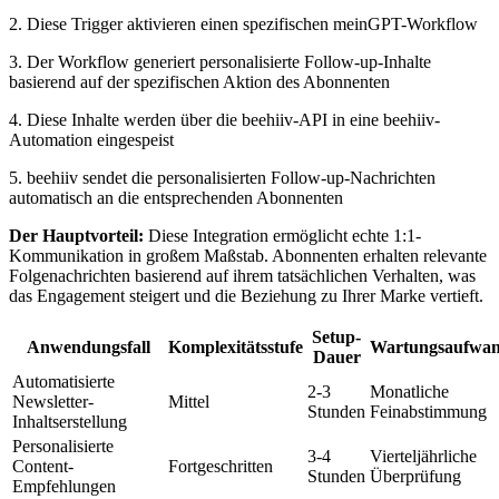
2. Diese Trigger aktivieren einen spezifischen meinGPT-Workflow
3. Der Workflow generiert personalisierte Follow-up-Inhalte
basierend auf der spezifischen Aktion des Abonnenten
4. Diese Inhalte werden über die beehiiv-API in eine beehiiv-
Automation eingespeist
5. beehiiv sendet die personalisierten Follow-up-Nachrichten
automatisch an die entsprechenden Abonnenten
Der Hauptvorteil:
Diese Integration ermöglicht echte 1:1-
Kommunikation in großem Maßstab. Abonnenten erhalten relevante
Folgenachrichten basierend auf ihrem tatsächlichen Verhalten, was
das Engagement steigert und die Beziehung zu Ihrer Marke vertieft.
Setup-
Anwendungsfall
Komplexitätsstufe
Wartungsaufwa
Dauer
Automatisierte
2-3
Monatliche
Newsletter-
Mittel
Stunden
Feinabstimmung
Inhaltserstellung
Personalisierte
3-4
Vierteljährliche
Content-
Fortgeschritten
Stunden
Überprüfung
Empfehlungen