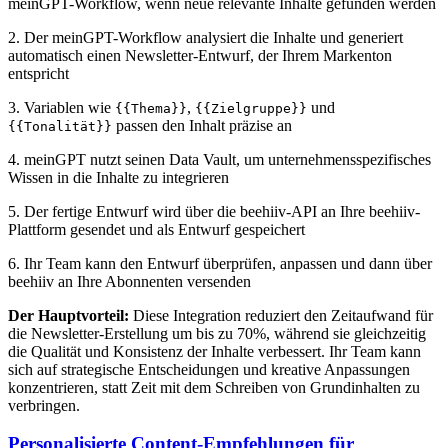
meinGPT-Workflow, wenn neue relevante Inhalte gefunden werden
2. Der meinGPT-Workflow analysiert die Inhalte und generiert
automatisch einen Newsletter-Entwurf, der Ihrem Markenton
entspricht
3. Variablen wie
,
und
{{Thema}}
{{Zielgruppe}}
passen den Inhalt präzise an
{{Tonalität}}
4. meinGPT nutzt seinen Data Vault, um unternehmensspezifisches
Wissen in die Inhalte zu integrieren
5. Der fertige Entwurf wird über die beehiiv-API an Ihre beehiiv-
Plattform gesendet und als Entwurf gespeichert
6. Ihr Team kann den Entwurf überprüfen, anpassen und dann über
beehiiv an Ihre Abonnenten versenden
Der Hauptvorteil:
Diese Integration reduziert den Zeitaufwand für
die Newsletter-Erstellung um bis zu 70%, während sie gleichzeitig
die Qualität und Konsistenz der Inhalte verbessert. Ihr Team kann
sich auf strategische Entscheidungen und kreative Anpassungen
konzentrieren, statt Zeit mit dem Schreiben von Grundinhalten zu
verbringen.
Personalisierte Content-Empfehlungen für