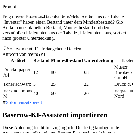
Prompt
Frag unsere Baserow-Datenbank: Welche Artikel aus der Tabelle
„Inventar" haben einen Bestand unter dem Mindestbestand? Gib
Artikelname, aktuellen Bestand, Mindestbestand und den
verknüpften Lieferanten aus der Tabelle „Lieferanten" aus, sortiert
nach größter Unterdeckung.
So liest meinGPT freigegebene Dateien
Antwort von meinGPT
Artikel
Bestand
Mindestbestand
Unterdeckung
Liefe
Muster
Druckerpapier
12
80
68
Bürobeda
A4
GmbH
Toner schwarz
3
25
22
Druck &
Versandkartons
Verpacku
40
60
20
M
Nord
Sofort einsatzbereit
Baserow
-KI-Assistent importieren
Diese Anleitung bleibt frei zugänglich. Der fertig konfigurierte
Assistent samt vollständigem Prompt-Pack steht nach kurzer