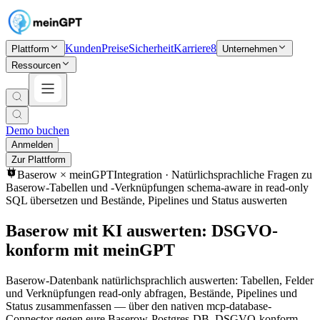
Kunden
Preise
Sicherheit
Karriere
8
Plattform
Unternehmen
Ressourcen
Demo buchen
Anmelden
Zur Plattform
Baserow
× meinGPT
Integration ·
Natürlichsprachliche Fragen zu
Baserow-Tabellen und -Verknüpfungen schema-aware in read-only
SQL übersetzen und Bestände, Pipelines und Status auswerten
Baserow mit KI auswerten: DSGVO-
konform mit meinGPT
Baserow-Datenbank natürlichsprachlich auswerten: Tabellen, Felder
und Verknüpfungen read-only abfragen, Bestände, Pipelines und
Status zusammenfassen — über den nativen mcp-database-
Connector gegen eure Baserow-Postgres-DB, DSGVO-konform