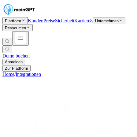
Kunden
Preise
Sicherheit
Karriere
8
Plattform
Unternehmen
Ressourcen
Demo buchen
Anmelden
Zur Plattform
Home
/
Integrationen