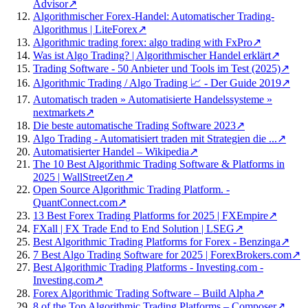
Advisor
↗
Algorithmischer Forex-Handel: Automatischer Trading-
Algorithmus | LiteForex
↗
Algorithmic trading forex: algo trading with FxPro
↗
Was ist Algo Trading? | Algorithmischer Handel erklärt
↗
Trading Software - 50 Anbieter und Tools im Test (2025)
↗
Algorithmic Trading / Algo Trading 📈 - Der Guide 2019
↗
Automatisch traden » Automatisierte Handelssysteme »
nextmarkets
↗
Die beste automatische Trading Software 2023
↗
Algo Trading - Automatisiert traden mit Strategien die ...
↗
Automatisierter Handel – Wikipedia
↗
The 10 Best Algorithmic Trading Software & Platforms in
2025 | WallStreetZen
↗
Open Source Algorithmic Trading Platform. -
QuantConnect.com
↗
13 Best Forex Trading Platforms for 2025 | FXEmpire
↗
FXall | FX Trade End to End Solution | LSEG
↗
Best Algorithmic Trading Platforms for Forex - Benzinga
↗
7 Best Algo Trading Software for 2025 | ForexBrokers.com
↗
Best Algorithmic Trading Platforms - Investing.com -
Investing.com
↗
Forex Algorithmic Trading Software – Build Alpha
↗
8 of the Top Algorithmic Trading Platforms – Composer
↗