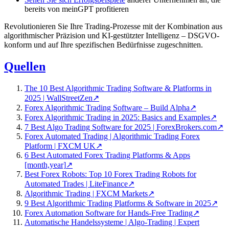
bereits von meinGPT profitieren
Revolutionieren Sie Ihre Trading-Prozesse mit der Kombination aus
algorithmischer Präzision und KI-gestützter Intelligenz – DSGVO-
konform und auf Ihre spezifischen Bedürfnisse zugeschnitten.
Quellen
The 10 Best Algorithmic Trading Software & Platforms in
2025 | WallStreetZen
↗
Forex Algorithmic Trading Software – Build Alpha
↗
Forex Algorithmic Trading in 2025: Basics and Examples
↗
7 Best Algo Trading Software for 2025 | ForexBrokers.com
↗
Forex Automated Trading | Algorithmic Trading Forex
Platform | FXCM UK
↗
6 Best Automated Forex Trading Platforms & Apps
[month,year]
↗
Best Forex Robots: Top 10 Forex Trading Robots for
Automated Trades | LiteFinance
↗
Algorithmic Trading | FXCM Markets
↗
9 Best Algorithmic Trading Platforms & Software in 2025
↗
Forex Automation Software for Hands-Free Trading
↗
Automatische Handelssysteme | Algo-Trading | Expert