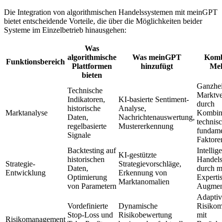
Die Integration von algorithmischen Handelssystemen mit meinGPT
bietet entscheidende Vorteile, die über die Möglichkeiten beider
Systeme im Einzelbetrieb hinausgehen:
Was
algorithmische
Was meinGPT
Komb
Funktionsbereich
Plattformen
hinzufügt
Me
bieten
Ganzhei
Technische
Marktve
Indikatoren,
KI-basierte Sentiment-
durch
historische
Analyse,
Marktanalyse
Kombin
Daten,
Nachrichtenauswertung,
technis
regelbasierte
Mustererkennung
fundame
Signale
Faktore
Backtesting auf
Intellig
KI-gestützte
historischen
Handels
Strategie-
Strategievorschläge,
Daten,
durch m
Entwicklung
Erkennung von
Optimierung
Experti
Marktanomalien
von Parametern
Augmen
Adaptiv
Vordefinierte
Dynamische
Risiko
Stop-Loss und
Risikobewertung
mit
Risikomanagement