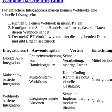
Webhook-basierte Integration
Für einfachere Integrationsszenarien können Webhooks eine
schnelle Lösung sein:
Richten Sie einen Webhook in meinGPT ein
Konfigurieren Sie Ihre Handelsplattform so, dass sie Daten an
diesen Webhook sendet
Der meinGPT-Workflow verarbeitet die eingehenden Daten
und gibt Ergebnisse zurück
Integrationsart
Anwendungsfall
Vorteile
Einrichtun
Echtzeitverarbeitung
Schnelle
Direkte API-
von
Verarbeitung,
Mittel bis ho
Integration
Handelssignalen
niedrige Latenz
Keine Coding-
Make.com-
Multi-System-
Kenntnisse nötig,
basierte
Niedrig bis m
Workflows
visuelle
Integration
Gestaltung
Schnelle
Webhook-
Ereignisgesteuerte
Implementierung,
basierte
Niedrig
Aktionen
modulare
Integration
Struktur