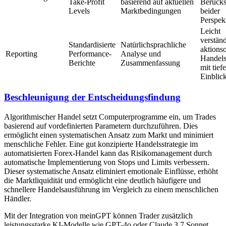
Take-Profit
basierend auf aktuellen
Berücks
Levels
Marktbedingungen
beider
Perspek
Leicht
verständ
Standardisierte
Natürlichsprachliche
aktionso
Reporting
Performance-
Analyse und
Handels
Berichte
Zusammenfassung
mit tief
Einblic
Beschleunigung der Entscheidungsfindung
Algorithmischer Handel setzt Computerprogramme ein, um Trades
basierend auf vordefinierten Parametern durchzuführen. Dies
ermöglicht einen systematischen Ansatz zum Markt und minimiert
menschliche Fehler. Eine gut konzipierte Handelsstrategie im
automatisierten Forex-Handel kann das Risikomanagement durch
automatische Implementierung von Stops und Limits verbessern.
Dieser systematische Ansatz eliminiert emotionale Einflüsse, erhöht
die Marktliquidität und ermöglicht eine deutlich häufigere und
schnellere Handelsausführung im Vergleich zu einem menschlichen
Händler.
Mit der Integration von meinGPT können Trader zusätzlich
leistungsstarke KI-Modelle wie GPT-4o oder Claude 3.7 Sonnet