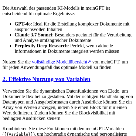
Die Auswahl des passenden KI-Modells in meinGPT ist
entscheidend für optimale Ergebnisse:
GPT-4o
: Ideal für die Erstellung komplexer Dokumente mit
anspruchsvollen Inhalten
Claude 3.7 Sonnet
: Besonders geeignet für die Verarbeitung
und Analyse umfangreicher Dokumente
Perplexity Deep Research
: Perfekt, wenn aktuelle
Informationen in Dokumente integriert werden müssen
Nutzen Sie die
vollständige Modellübersicht
↗
von meinGPT, um
für jeden Anwendungsfall das optimale Modell zu finden.
2. Effektive Nutzung von Variablen
Verwenden Sie die dynamischen Datenfunktionen von Eledo, um
Dokumente flexibel zu gestalten. Mit der richtigen Handhabung von
Datentypen und Ausgabeformaten durch Ausdrücke können Sie ein
Array von Werten anzeigen, indem Sie einen Block für nur einen
Wert definieren. Zudem können Sie die Blockvisibilität mit
bedingten Ausdrücken steuern.
Kombinieren Sie diese Funktionen mit den meinGPT-Variablen
(
), um hochgradig dynamische und personalisierte
{{Variable}}