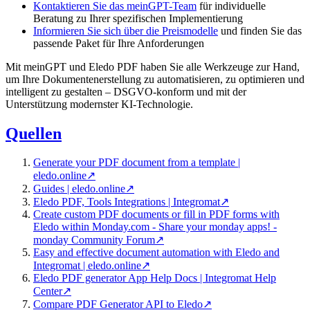
Kontaktieren Sie das meinGPT-Team
für individuelle
Beratung zu Ihrer spezifischen Implementierung
Informieren Sie sich über die Preismodelle
und finden Sie das
passende Paket für Ihre Anforderungen
Mit meinGPT und Eledo PDF haben Sie alle Werkzeuge zur Hand,
um Ihre Dokumentenerstellung zu automatisieren, zu optimieren und
intelligent zu gestalten – DSGVO-konform und mit der
Unterstützung modernster KI-Technologie.
Quellen
Generate your PDF document from a template |
eledo.online
↗
Guides | eledo.online
↗
Eledo PDF, Tools Integrations | Integromat
↗
Create custom PDF documents or fill in PDF forms with
Eledo within Monday.com - Share your monday apps! -
monday Community Forum
↗
Easy and effective document automation with Eledo and
Integromat | eledo.online
↗
Eledo PDF generator App Help Docs | Integromat Help
Center
↗
Compare PDF Generator API to Eledo
↗