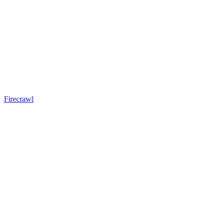
Firecrawl