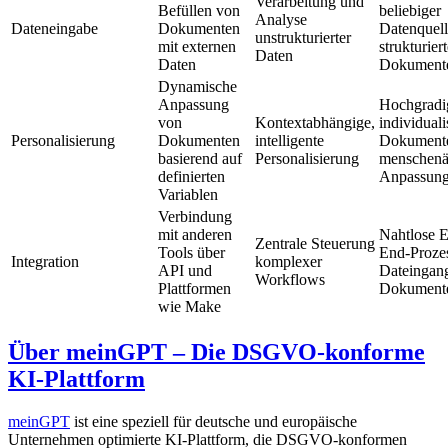
Verarbeitung und
Befüllen von
beliebiger
Analyse
Dateneingabe
Dokumenten
Datenquell
unstrukturierter
mit externen
strukturier
Daten
Daten
Dokumente
Dynamische
Anpassung
Hochgradi
von
Kontextabhängige,
individuali
Personalisierung
Dokumenten
intelligente
Dokumente
basierend auf
Personalisierung
menschenä
definierten
Anpassung
Variablen
Verbindung
mit anderen
Nahtlose E
Zentrale Steuerung
Tools über
End-Proze
Integration
komplexer
API und
Dateingang
Workflows
Plattformen
Dokumente
wie Make
Über meinGPT – Die DSGVO-konforme
KI-Plattform
meinGPT
ist eine speziell für deutsche und europäische
Unternehmen optimierte KI-Plattform, die DSGVO-konformen