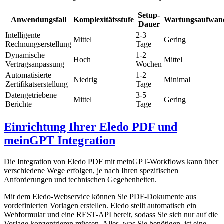
Setup-
Anwendungsfall
Komplexitätsstufe
Wartungsaufwan
Dauer
Intelligente
2-3
Mittel
Gering
Rechnungserstellung
Tage
Dynamische
1-2
Hoch
Mittel
Vertragsanpassung
Wochen
Automatisierte
1-2
Niedrig
Minimal
Zertifikatserstellung
Tage
Datengetriebene
3-5
Mittel
Gering
Berichte
Tage
Einrichtung Ihrer Eledo PDF und
meinGPT Integration
Die Integration von Eledo PDF mit meinGPT-Workflows kann über
verschiedene Wege erfolgen, je nach Ihren spezifischen
Anforderungen und technischen Gegebenheiten.
Mit dem Eledo-Webservice können Sie PDF-Dokumente aus
vordefinierten Vorlagen erstellen. Eledo stellt automatisch ein
Webformular und eine REST-API bereit, sodass Sie sich nur auf die
Vorlage konzentrieren müssen. Alles, was Sie benötigen, ist eine