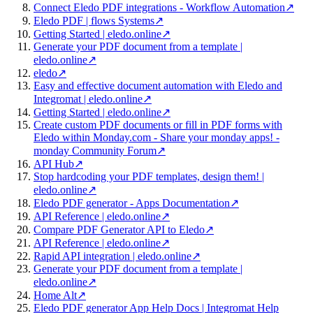
Connect Eledo PDF integrations - Workflow Automation
↗
Eledo PDF | flows Systems
↗
Getting Started | eledo.online
↗
Generate your PDF document from a template |
eledo.online
↗
eledo
↗
Easy and effective document automation with Eledo and
Integromat | eledo.online
↗
Getting Started | eledo.online
↗
Create custom PDF documents or fill in PDF forms with
Eledo within Monday.com - Share your monday apps! -
monday Community Forum
↗
API Hub
↗
Stop hardcoding your PDF templates, design them! |
eledo.online
↗
Eledo PDF generator - Apps Documentation
↗
API Reference | eledo.online
↗
Compare PDF Generator API to Eledo
↗
API Reference | eledo.online
↗
Rapid API integration | eledo.online
↗
Generate your PDF document from a template |
eledo.online
↗
Home Alt
↗
Eledo PDF generator App Help Docs | Integromat Help