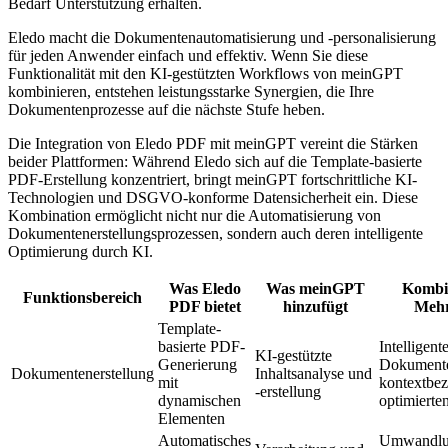
Bedarf Unterstützung erhalten.
Eledo macht die Dokumentenautomatisierung und -personalisierung
für jeden Anwender einfach und effektiv. Wenn Sie diese
Funktionalität mit den KI-gestützten Workflows von meinGPT
kombinieren, entstehen leistungsstarke Synergien, die Ihre
Dokumentenprozesse auf die nächste Stufe heben.
Die Integration von Eledo PDF mit meinGPT vereint die Stärken
beider Plattformen: Während Eledo sich auf die Template-basierte
PDF-Erstellung konzentriert, bringt meinGPT fortschrittliche KI-
Technologien und DSGVO-konforme Datensicherheit ein. Diese
Kombination ermöglicht nicht nur die Automatisierung von
Dokumentenerstellungsprozessen, sondern auch deren intelligente
Optimierung durch KI.
Was Eledo
Was meinGPT
Kombin
Funktionsbereich
PDF bietet
hinzufügt
Mehr
Template-
basierte PDF-
Intelligent
KI-gestützte
Generierung
Dokumente
Dokumentenerstellung
Inhaltsanalyse und
mit
kontextbe
-erstellung
dynamischen
optimierte
Elementen
Automatisches
Umwandl