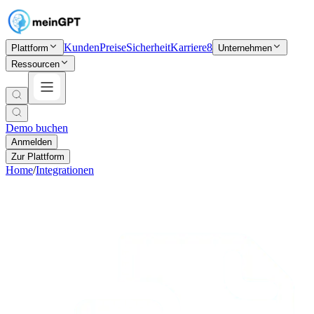
Kunden
Preise
Sicherheit
Karriere
8
Plattform
Unternehmen
Ressourcen
Demo buchen
Anmelden
Zur Plattform
Home
/
Integrationen